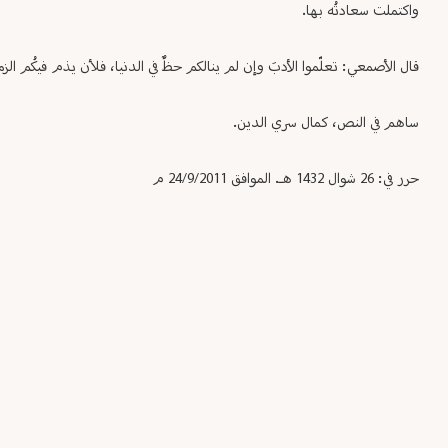
واكتملت سعادتُه بها.
قال الأصمعي: تعلّموا الأدبَ وإن لم ينالكم حظٌ في الدنيا، فلأن يذم فيكُم ا
ساهم في النص، كمال سري الدين.
حرر في: 26 شوال 1432 هـ. الموافق 24/9/2011 م