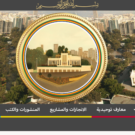
معارف توحيدية
الانجازات والمشاريع
المنشورات والكتب