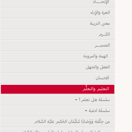
الإتحــــــاد
العزة والإباء
معنى التربية
الكـــرم
الضميــــر
الهمة والمروءة
العقل والجهل
الاحسان
التعليم والتعلُّم
سلسلة هل تعلم؟
سلسلة ادعية
من حِكْمَة وَوَصَايَا سُلَيْمَان الحَكيم عليْه السَّلام