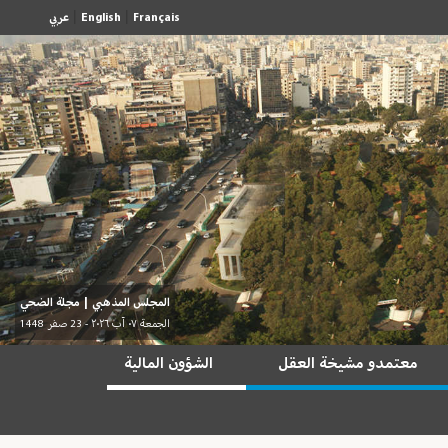
|
|
Français
English
عربي
المجلس المذهبي
|
مجلة الضحي
الجمعة ٠٧ آب ٢٠٢٦ - 23 صفر 1448
معتمدو مشيخة العقل
الشؤون المالية