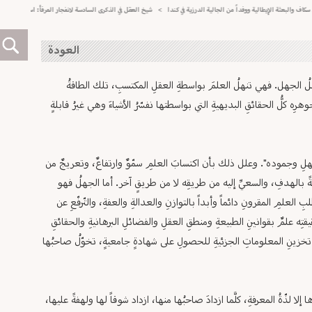
البعثة الإيطالية ووفداً من الجالية الدرزية في كندا
>
شيخ العقل في الذكرى السادسة لانفجار المرفأ: استكمال التحقيق ا
العودة
لُ الجهل. فهي تنهلُ العلمَ بواسطةِ العقلِ المكتسبِ، تلك الطاقةُ
رِه كلُّ الحقائقِ البديهيةِ التي بواسطتها نفسّرُ الأشياءَ وهي غيرُ قابلةٍ
هلِ وجموده". وعلل ذلك بأن اكتسابَ العلمِ سمّوٌ وارتفاعٌ، وتعريجٌ من
قيقةً بالهدفِ، والسعيِّ إليه من طريقِه لا من طريقٍ آخر. أما الجهلُ فهو
العلمِ المقرونِ دائماً وأبداً بالتوازنِ والعدالةِ والعفةِ، والتّرفّعِ عن
ه علمٌ بقوانينِ الطبيعةِ ومنطقِ العقلِ والفضائلِ البرهانيةِ والحقائقِ
ى تخزينِ المعلوماتِ الجزئيةِ للحصولِ على شهادةٍ جامعيةٍ، تخوّلُ صاحبُها
إلا لذّةُ المعرفةِ، كلَّما ازدادَ صاحبُها منها، ازداد شوقاً لها ولهفةً عليها،