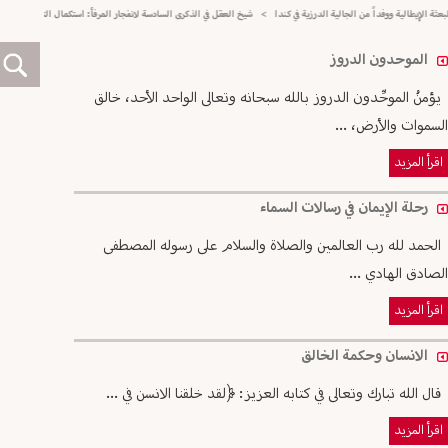
لية ووفداً من الجالية الدرزية في كندا
>
شيخ العقل في الذكرى السادسة لانفجار المرفأ: استكمال التحقيق القضائي ضرورة
الموحدون الدروز
يؤمنُ الموحِّدون الدروز بالله سبحانه وتعالى الواحد الأحد، خالق
السموات والأرض، ...
اقرأ المزيد
رحلة الإيمان في رسالات السماء
الحمد لله رب العالمين والصلاة والسلام على رسوله المصطفى
الصادق الهادي ...
اقرأ المزيد
الانسان وحكمة الخالق
قال الله تبارك وتعالى في كتابه العزيز: ﴿لقد خلقنا الانسن في ...
اقرأ المزيد