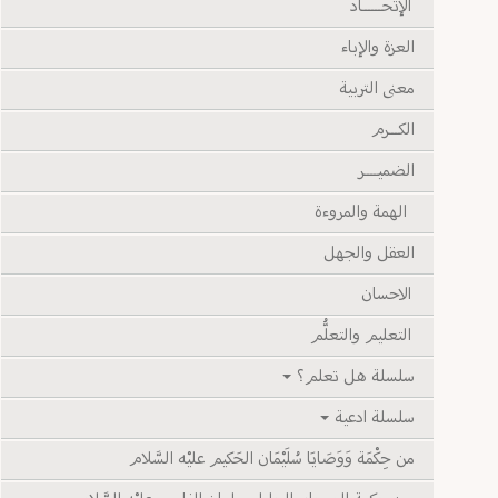
الإتحــــــاد
العزة والإباء
معنى التربية
الكـــرم
الضميــــر
الهمة والمروءة
العقل والجهل
الاحسان
التعليم والتعلُّم
سلسلة هل تعلم؟
سلسلة ادعية
من حِكْمَة وَوَصَايَا سُلَيْمَان الحَكيم عليْه السَّلام