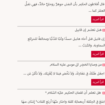
قال أفلاطون الحكيم بأن النفسَ جوهرٌ روحانيٌ خالدٌ، فهي تقبلُ
العلمَ كما ...
اقرأ المزيد
هـل تعلـم إن قابيل
إن قابيل قتل أخاه هابيل حسدًا وحُبًا للدُنْيَا ومخالفةً للشرائع
السماوية. والسَّبَبُ ...
اقرأ المزيد
من وصايا الخضِر الى موسى عليه السلام
اجعَل هَمَّكَ في مَعَادِكَ. وَلاَ تَخُض فيمَا لا يُعْنِيَك. وَلاَ تأمْنَ مَن ...
اقرأ المزيد
هل تعلم أن لقمان الحكيم عليْه السَّلام*
جَمَعَ في الحِكمَة أربعمايَة كلمَة واختَار منْهَا أربَع كلمَات* إثنتَان منهَا