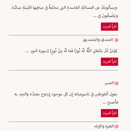
ويسألونكَ عن المسالكِ الفاسدةِ التي يتخبَّطُ في مياهِها الآسِنَةِ شبابُنا،
ويَضَيعُونَ في ...
اقرأ المزيد
الصدق والتصديق
]وَمَنْ لَمْ يَجْعَلِ اللَّهُ لَهُ نُورًا فَمَا لَهُ مِنْ نُورٍ[ [سورة النور ...
اقرأ المزيد
الصبر
يقول أفلوطين في تاسوعياته إن كل موجود إزدوج بضدّه والتزم به
فأصبح ...
اقرأ المزيد
العزة والإباء