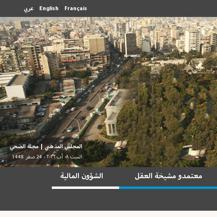
|
|
Français
English
عربي
المجلس المذهبي
|
مجلة الضحي
السبت ٠٨ آب ٢٠٢٦ - 24 صفر 1448
معتمدو مشيخة العقل
الشؤون المالية