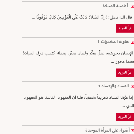
أهميـة الصـلاة
قال الله تعالى: ) إِنَّ الصَّلاَةَ كَانَتْ عَلَى الْمُؤْمِنِينَ كِتَابًا مَّوْقُوتًا ...
اقرأ المزيد
هاوية المخدرات 1
الإنسان بجوهره، عقلٌ يفكِّر ولسان يعبِّر. بعقله اكتسب شرف السيادة
فغدا محور ...
اقرأ المزيد
الفساد والإفساد 1
إذا عرَّفنا الفساد تعريفاً منطقياً، قلنا ان المفهوم الفاسد هو المفهوم
الذي ...
اقرأ المزيد
أضواء على المرأة الموحدة