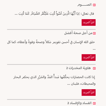
الصـــــوم
قال تعالى: )يَا أَيُّهَا الَّذِينَ آمَنُواْ كُتِبَ عَلَيْكُمُ الصِّيَامُ كَمَا كُتِبَ ...
اقرأ المزيد
من أجل صحة أفضل
خلق الله الإنسان في أحسن تقويم شكلاً وصحةً وقوةً وأعطاه، كما كل
...
اقرأ المزيد
هاوية المخدرات 2
إذا كانت الحضارات يحكُمُها مَبدأُ المَدِّ والجَزْرِ الذي يحكم البحار
والمحيطات، فلبنان ...
اقرأ المزيد
الفساد والإفساد 2