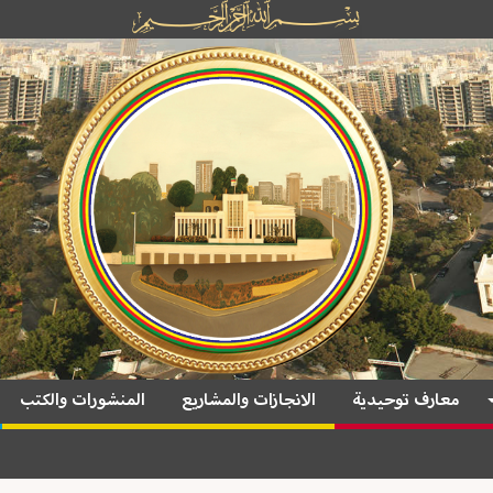
معارف توحيدية
الانجازات والمشاريع
المنشورات والكتب