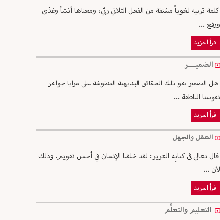
كلمة تربية لغوياً مشتقة من الفعل الثلاثي ربّي، ومعناها أنشأ وغدّى
ورفع ...
اقرأ المزيد
الضميــــر
هل الضمير هو تلك الحقائق البديهية المنقوشة على مرايا جواهر
نفوسنا الناطقة ...
اقرأ المزيد
العقل والجهل
قال تعالى في كتابِه العزيز: لقد خلقنا الإنسان في أحسن تقويم. وذلك
لأن ...
اقرأ المزيد
التعليم والتعلُّم