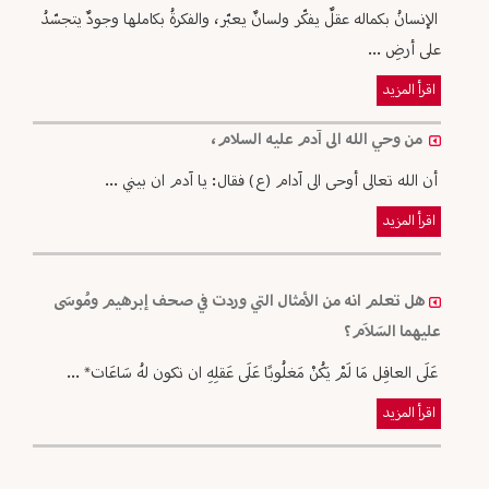
الإنسانُ بكماله عقلٌ يفكّر ولسانٌ يعبّر، والفكرةُ بكاملها وجودٌ يتجسّدُ
على أرضِ ...
اقرأ المزيد
من وحي الله الى آدم عليه السلام،
أن الله تعالى أوحى الى آدام (ع) فقال: يا آدم ان بيني ...
اقرأ المزيد
هل تعلم انه من الأمثال التي وردت في صحف إبرهيم ومُوسَى
عليهما السَلاَم؟
عَلَى العاقِل مَا لَمْ يَكُنْ مَغلُوبًا عَلَى عَقلِهِ ان تكون لهُ سَاعَات* ...
اقرأ المزيد