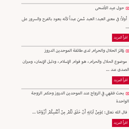
حول عيد الأضحى
أولاً: في معنى العيد: العيد سُميَ عيداً لأنه يعود بالفرح والسرور على
...
اقرأ المزيد
ركائز الحلال والحرام لدى طائفة الموحدين الدروز
موضوع الحلال والحرام، هو قوام الإسلام، ودليل الإيمان، وميزان
الصدق عند ...
اقرأ المزيد
بحث فقهي في الزواج عند الموحدين الدروز وحكم الزوجة
الواحدة
قال الله تعالى: )وَمِنْ آيَاتِهِ أَنْ خَلَقَ لَكُمْ مِنْ أَنْفُسِكُمْ أَزْوَاجًا ...
اقرأ المزيد