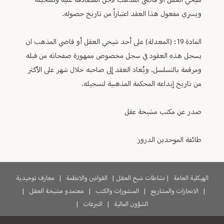
شيخي العقل أو قاضي المذهب لأجل المصادقة عليه وتسجيله
ويسري مفعول هذا العقد اعتباراً من تاريخ حصوله.
المادة 19: (المعدلة) على أحد شيخي العقل أو قاضي المذهب ان
يسجل هذه العقود في سجل مخصوص ممهورة صفحاته من قبله
ومرقمة بالتسلسل. ويُعاد العقد إلى صاحبه خلال شهر على الأكثر
من تاريخ إيداعه المحكمة المذهبية لتسجيله.
صدر عن مكتب مشيخة عقل
طائفة الموحدين الدروز
الهيكلية العامة
|
نشاطات شيخ العقل
|
القوانين والانظمة
|
معارف توحيدية
|
الانجازات والمشاريع
|
المنشورات والكتب
|
معتمدو مشيخة العقل
|
الشؤون المالية
|
التبرعات
|