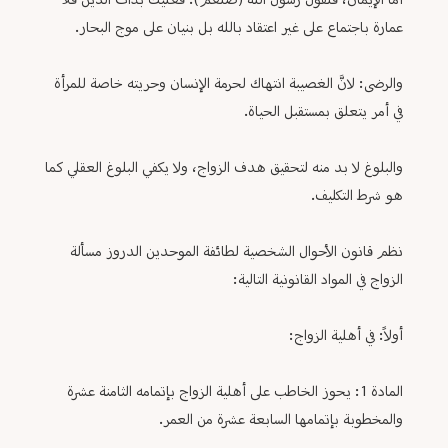
أما الإيمان، فلقول رسول الله (صلعم): فعليك بذات الدين فلا
عمارة باجتماع على غير اعتقاد بالله بل بنيان على موج البحار.
والرضى: لانَّ الغصيبة انتهاك لحرمة الإنسان وحريته خاصة للمرأة
في أمر يتعلق بمستقبل الحياة.
والبلوغ لا بد منه لتحقيق هدف الزواج، ولا يكفي البلوغ العقلي كما
هو شرط التكليف.
نظم قانون الأحوال الشخصية لطائفة الموحدين الدروز مسألة
الزواج في المواد القانونية التالية:
أولاً: في أهلية الزواج:
المادة 1: يحوز الخاطب على أهلية الزواج بإتمامه الثامنة عشرة
والمخطوبة بإتمامها السابعة عشرة من العمر.