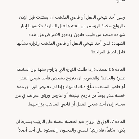
النمو.
وعلى أحد شيخي العقل أو قاضي المذهب ان يستثبت قبل الإذن
بالزواج سلامة الزوجين من العته والعلل السارية بتكليفهما إبراز
شهادة صحية من طبيب قانوني ويجوز الاعتراض على هذه
الشهادة لدى أحد شيخي العقل أو قاضي المذهب وقراره بشأنها
قابل لطرق المراجعة.
المادة 6:(المعدلة) إذا طلبت الكبيرة التي يتراوح سنها بين السابعة
عشرة والحادية والعشرين ان تتزوج بشخص فأحد شيخي العقل
أو قاضي المذهب يبلّغ ذلك لوليها، وإذا لم يعترض الولي في مدة
خمسة عشر يوماً من تاريخ تبليغه أو اعترض ورؤى اعتراضه في غير
محله، إذن أحد شيخي العقل أو قاضي المذهب بزواجهما.
المادة 7: الولي في الزواج هو العصبة بنفسه على الترتيب يشترط ان
يكون مكلفاً، فلا ولاية للصبي والمجنون والمعتوه على أحد أصلاً.