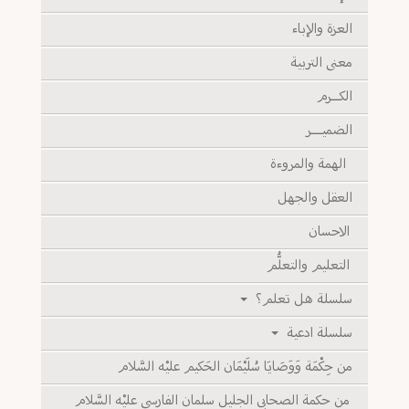
العزة والإباء
معنى التربية
الكـــرم
الضميــــر
الهمة والمروءة
العقل والجهل
الاحسان
التعليم والتعلُّم
سلسلة هل تعلم؟
سلسلة ادعية
من حِكْمَة وَوَصَايَا سُلَيْمَان الحَكيم عليْه السَّلام
من حكمة الصحابى الجليل سلمان الفارسي عليْه السَّلام