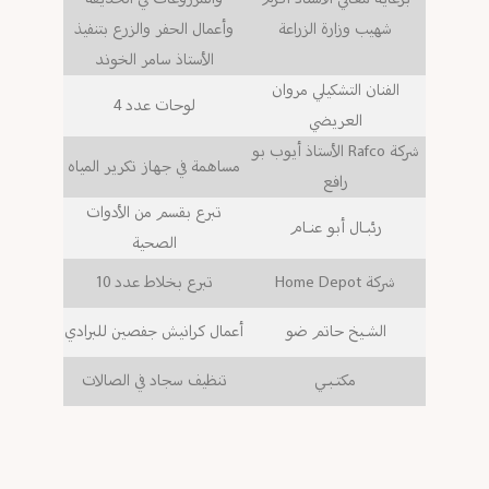
شهيب وزارة الزراعة
وأعمال الحفر والزرع بتنفيذ
الأستاذ سامر الخوند
الفنان التشكيلي مروان
لوحات عدد 4
العريضي
شركة Rafco الأستاذ أيوب بو
مساهمة في جهاز تكرير المياه
رافع
تبرع بقسم من الأدوات
رئبـال أبو عنـام
الصحية
شركة Home Depot
تبرع بخلاط عدد 10
الشـيخ حاتم ضو
أعمال كرانيش جفصين للبرادي
مكتـبـي
تنظيف سجاد في الصالات