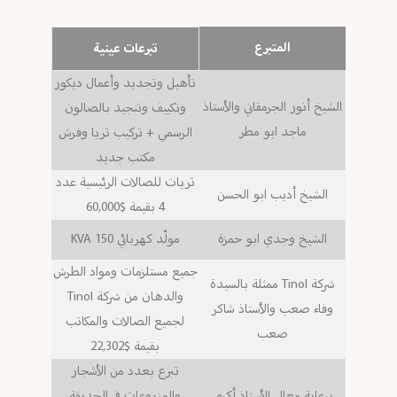
المتبرع
تبرعات عينية
تأهيل وتجديد وأعمال ديكور
الشيخ أنور الجرمقاني والأستاذ
وتكييف وتنجيد بالصالون
ماجد ابو مطر
الرسمي + تركيب ثريا وفرش
مكتب جديد
ثريات للصالات الرئيسية عدد
الشيخ أديب ابو الحسن
4 بقيمة $60,000
الشيخ وجدي ابو حمزة
مولّد كهربائي 150 KVA
جميع مستلزمات ومواد الطرش
شركة Tinol ممثلة بالسيدة
والدهان من شركة Tinol
وفاء صعب والأستاذ شاكر
لجميع الصالات والمكاتب
صعب
بقيمة $22,302
تبرع بعدد من الأشجار
برعاية معالي الأستاذ أكرم
والمزروعات في الحديقة