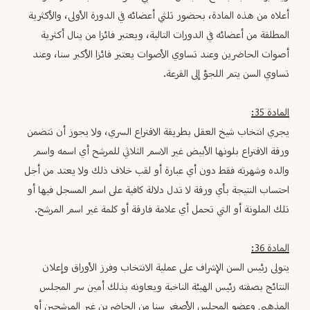
أعلاه من هذه المادة، بحضور ثلثي أعضائه في الدورة الأولى، والأكثرية
المطلقة من أعضائه في الدورات التالية، ويعتبر فائزا من ينال أكثرية
أصوات الحاضرين وعند تساوي الأصوات يعتبر فائزا الأكبر سنا، وعند
تساوي السن يتم اللجؤ إلى القرعة.
المادة 35:
يجري انتخاب شيخ العقل بطريقة الاقتراع السري، ولا يجوز أن تتضمن
ورقة الاقتراع بلونها الأبيض غير الاسم الثلاثي للمرشح أي اسمه واسم
والده وشهرته فقط دون أي عبارة أو لقب خلاف ذلك ولا يعتد من أجل
احتساب النتيجة بأي ورقة لا تدل دلالة كافية على اسم المسجل فيها أو
تلك الملونة أو التي تحمل أي علامة فارقة أو كلمة غير اسم المرشح.
المادة 36:
يتولى رئيس السن الإشراف على عملية الانتخاب وفرز الأوراق وإعلان
النتائج بصفته رئيس الهيئة الناخبة ويعاونه بذلك أمين سر المجلس
المذهبي وعضو المجلس الأصغر سنا من الحاضرين غير المرشحين أو