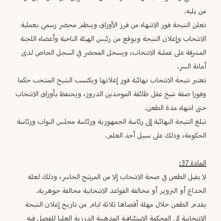
من يليه.
تعلن النتيجة فور الانتهاء من فرز الأوراق وينظم محضر رسمي بعملية
الانتخاب وإعلان النتيجة ويوقع من رئيس الهيئة الناخبة وأعضاء اللجنة
المشرفة على عملية الانتخاب، ويسجل المحضر في السجل الخاص لدى
أمانة السر.
تعتبر نتيجة الانتخاب نهائية فور إعلانها ويكتسب الشيخ المنتخب حكما
وفورا صفة شيخ عقل طائفة الموحدين الدروز، ويحتفظ بأوراق الانتخاب
حتى انتهاء مدة الطعن.
تبلغ النتيجة النهائية إلى رئاسة الجمهورية ورئاسة مجلس النواب ورئاسة
الحكومة، وذلك على سبيل أخذ العلم.
المادة 37:
لا يقبل الطعن في صحة الانتخاب إلا من المرشح الخاسر، وذلك لعلة
الخداع أو التزوير أو مخالفة القواعد الانتخابية مخالفة جوهرية.
يقدم الطعن خلال مهلة أقصاها ثلاثة ايام من تاريخ إعلان النتيجة
الانتخابية إلى المحكمة الاستئنافية المذهبية الدرزية العليا للفصل فيه