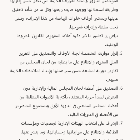
الموحدين الدروز واتخاذ القرارات اللازمة التي تكفل حسن إدارتها
وطريقة استغلالها ووجهة صرف ريعها وكل ما من شأنه تحقيق
غايتها وتستثنى أوقاف خلوات البياضة من هذا الإشراف، وتبقى
تحت سلطة وإشراف شيوخها.
يراعى في تطبيق ما تم ذكره أعلاه، المفهوم القانوني للشروط
الوقفية.
إقرار موازنته المتضمنة لجنة الأوقاف والتصديق على التقرير
المالي السنوي والاطلاع على ما يطلبه من لجان المجلس من
تقارير دورية لمتابعة حسن سير عملها وإبداء الملاحظات اللازمة
عليهم.
التصديق على أنظمة لجان المجلس المالية والإدارية دون
التعرض لمبدأ حرية المعتقد، بأكثرية الأصوات المطلقة من
أعضاء المجلس المذهبي في الدورة الأولى وبمجموع الحاضرين
من الأعضاء في الدورات التالية.
الإشراف على انتخاب الهيئات الإدارية لجمعيات ومؤسسات
الطائفة والاطلاع على موازناتها وحساباتها، وما ينشر عنها.