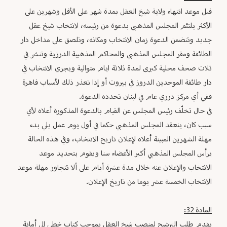
قبل موعد انتهاء ولاية شيخ العقل بمدة شهر على الأقل وشهرين على
الأكثر يلتئم المجلس المذهبي بدعوة من رئيسه، لانتخاب شيخ عقل
جديد وتتضمن الدعوة زمان الانتخاب ومكانه، وتلصق على مداخل دار
الطائفة ومقر المجلس المذهبي والمحاكم المذهبية الدرزية وتنشر في
ثلاث صحف محلية كبرى لمدة ثلاثة ايام متوالية ويجري الانتخاب في
دار طائفة الموحدين الدروز في بيروت أو إذا تعذر ذلك لأسباب قاهرة
ففي أي مركز درزي عام في لبنان تحدده الدعوة.
في حال تخلّف رئيس المجلس عن القيام بالدعوة المذكورة أعلاه لأي
سبب كان، ينعقد المجلس المذهبي حكما في أول يوم عمل يلي بدء
مهلة الشهرين المبينة أعلاه لإعلان تاريخ الانتخاب، وفي هذه الحالة
يرأس المجلس المذهبي أكبر الأعضاء سنا ويقوم بتحديد موعد
الانتخاب والإعلان عنه خلال مدة عشرة أيام على ألا تتجاوز مهلة موعد
الانتخاب الخمسة عشر يوما من تاريخ الإعلان.
المادة 32:
يقدم طلب الترشيح لمنصب شيخ العقل بموجب كتاب خطي إلى أمانة