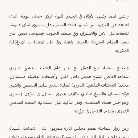
والتقى ايضا رئيس الأركان في الجيش اللواء الركن حسان عودة، الذي
اطلعه على الجهود التي تبذلها قيادة الجيش، على مستوى لبنان عموما،
للحفاظ على الامن والاستقرار، وفي منطقة الجنوب خصوصا، ضمن اطار
تنفيذ المهام المنوطة بالجيش راهنا، وفي ظل الاعتداءات الاسرائيلية
المتكررة.
واجتمع سماحة شيخ العقل مع مدير عام القضاء المذهبي الدرزي
سماحة القاضي الشيخ فيصل ناصر الدين وأصحاب الفضيلة مستشاري
محكمة الاستئناف المذهبية الدرزية العليا: الشيخ سليم العيسمي والشيخ
فؤاد حمدان والشيخ غاندي مكارم. وجرى التداول في شؤون وشجون
وهواجس قضاة المذهب، وتم التأكيد على استقلالية القضاء المذهبي
الدرزي، وعدم التدخل في شؤونه.
ومن زوار سماحته عضو مجلس ادارة تلفزيون لبنان الاعلامية السيدة
ريما خداج حمادة، التي عرضت له مسائل متعلقة بالتلفزيون والخطوات