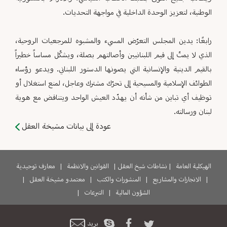
الوطنية، لتعزيز الوحدة الداخلية في مواجهة التحديات.
رابعًا: يدين المجلس التعرّض المسيء والمشبوه للمرجعيات الروحية،
الذي لا يمتّ إلى قيم اللبنانيين وأصالتهم بصلة، ويشكّل مساساً خطيراً
بالقيم الدينية والإنسانية التي يصونها الدستور اللبناني. ويدعو رؤساء
الطوائف الإسلامية والمسيحية إلى تحرّك مشترك وعاجل، لمنع استغلال أو
توظيف أي تباين من شأنه أن يهدّد العيش الواحد ويتناقض مع هوية
لبنان ورسالته.
عودة إلى بيانات مشيخة العقل
الهيكلية العامة
|
نشاطات شيخ العقل
|
القوانين والانظمة
|
معارف توحيدية
|
الانجازات والمشاريع
|
المنشورات والكتب
|
معتمدو مشيخة العقل
|
الشؤون المالية
|
التبرعات
|
بريد