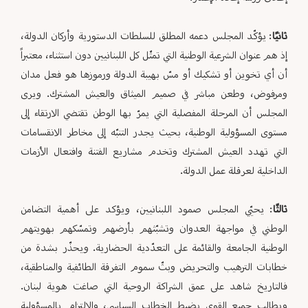
ثانيًا
: يؤكّد المجلس دعمه المطلق للسلطات الدستورية وأركان الدولة،
إذ هم عنوان الشرعية الوطنية التي تمثّل كل اللبنانيين دون استثناء، معتبراً
أن أي تخوين أو تشكيك أو مسّ بهيبة الدولة ورموزها هو فعل مدان
ومرفوض، وطعن مباشر في صميم الميثاق والعيش المشترك. ويرى
المجلس أن المرحلة المفصلية التي يمرّ بها الوطن تقتضي الارتقاء إلى
مستوى المسؤولية الوطنية، بحيث يجدر التنبّه إلى مخاطر الانقسامات
التي تهدد العيش المشترك وتخدم مشاريع الفتنة وافتعال الأزمات
الداخلية لعرقلة عمل الدولة.
ثالثًا
: يحيّي المجلس صمود اللبنانيين، ويؤكد على أهمية التضامن
الوطني في مواجهة العدوان وتشبّثهم بأرضهم وتمسّكهم بهويتهم
الوطنية الجامعة والقائمة على التعدّدية الحضارية. ويحذّر بشدة من
خطابات الترهيب والتحريض وبثّ سموم التفرقة الطائفية والمناطقية،
فالتاريخ شاهد على عمق الشراكة الروحية التي صاغت هوية لبنان.
ويطالب جميع القوى بضبط الخطاب السياسي، والالتزام بالمسؤولية