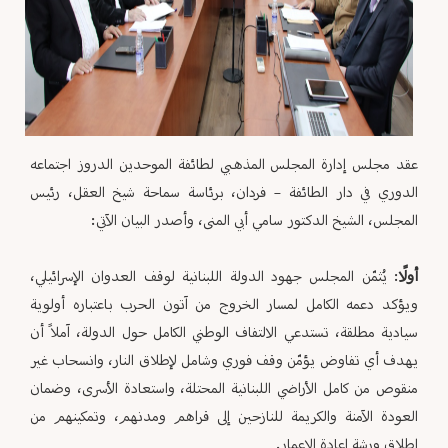
عقد مجلس إدارة المجلس المذهبي لطائفة الموحدين الدروز اجتماعه
الدوري في دار الطائفة – فردان، برئاسة سماحة شيخ العقل، رئيس
المجلس، الشيخ الدكتور سامي أبي المنى، وأصدر البيان الآتي:
أولًا
: يُثمّن المجلس جهود الدولة اللبنانية لوقف العدوان الإسرائيلي،
ويؤكد دعمه الكامل لمسار الخروج من آتون الحرب باعتباره أولوية
سيادية مطلقة، تستدعي الالتفاف الوطني الكامل حول الدولة، آملاً أن
يهدف أي تفاوض يؤمّن وقف فوري وشامل لإطلاق النار، وانسحاب غير
منقوص من كامل الأراضي اللبنانية المحتلة، واستعادة الأسرى، وضمان
العودة الآمنة والكريمة للنازحين إلى قراهم ومدنهم، وتمكينهم من
إطلاق ورشة إعادة الإعمار.