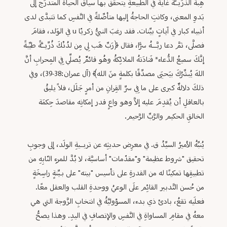
هِبةُ الذّرِّيــَّة غايةٌ في الطبيعةِ يتحقَّق بها سياقُ الحياة المتدرِّج إلى
بَدوِ المعنى، وكانتِ الحاجةُ إليها متأصِّلةً في النَّفسِ كما تتبدَّى لدى
أنبياء كبار في آياتٍ بيِّنات. فقد رغبَ النبيُّ زكريّا u في الوَلد، فقامَ
فصلَّى، ثمَّ دعا ربَّـــهُ سرًّا، فقال ﴿رَبِّ هَب لِي مِن لدُنْكَ ذُرِّيــَّةً طيِّبةً
إنَّكَ سميعُ الدُّعاء* فَنادَتهُ الملائِكةُ وهُو قائمٌ يُصلِّي فِي المِحرابِ أنَّ
اللهَ يُبشِّرُكَ بيَحيَى مصدِّقًا بكلمةٍ منَ الله﴾ (آل عمران:38-39)، وفي
ذلكَ دلالةٌ كبرى على ما فِي سرِّ القِرانِ من أمرٍ جَلَل، فلاً يليقُ
بالعاقلِ أن يُقدِمَ عليه إلاَّ وهو واعٍ قدر إمكانِه مقاصدَ حِكمَة
الخالقِ الحكيم والرَّبِّ الرَّحيم.
يُنبِّهُ الأميرُ السيِّدُ ق. في معرِض حديثِه عن تربــيةِ الولَد، إلى وجوبِ
تحقيق "شروط عظيمة" و"مقدّمات" أساسيَّة، لا بُدَّ للمرءِ النّابِهِ من
تطبيقِها تمكينًا له من القدرةِ على تأسيس "بيته" على بـيِّنةٍ راسِخَةٍ
من حُسن التَّدبير القائِم علَى الوعيُ ووحدةِ القلب والعقل معًا.
فعلَيه تقعُ، بادئ ذي بدء، المسؤوليَّةُ في انتخابِ الزَّوجة التي هي
معهُ في مقامِ المساواةِ في النَّفسِ والإنصافِ في اليدِ. وهذا يصحُّ