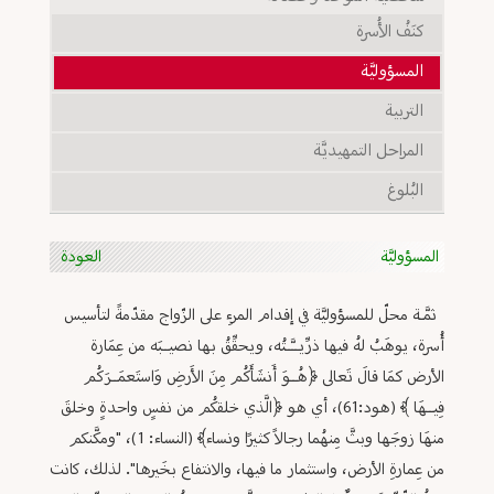
كنَفُ الأُسرة
المسؤوليَّة
التربية
المراحل التمهيديَّة
البُلوغ
المسؤوليَّة
العودة
ثمَّـة محلّ للمسؤوليَّة في إقدام المرءِ على الزّواج مقدّمةً لتأسيس
أُسرة، يوهَبُ لهُ فيها ذرِّيــَّــتُه، ويحقِّقُ بها نصيــبَه من عِمَارة
الأرض كمَا قالَ تَعالى ﴿هُــوَ أَنشَأَكُم مِنَ الأَرضِ وَاستَعمَــرَكُم
فِيــهَا ﴾ (هود:61)، أي هو ﴿الَّذي خلقكُم من نفسٍ واحدةٍ وخلقَ
منهَا زوجَها وبثَّ مِنهُما رجالاً كثيرًا ونساء﴾ (النساء: 1)، "ومكَّنكم
من عِمارةِ الأرض، واستثمار ما فيها، والانتفاع بخَيرها". لذلك، كانت