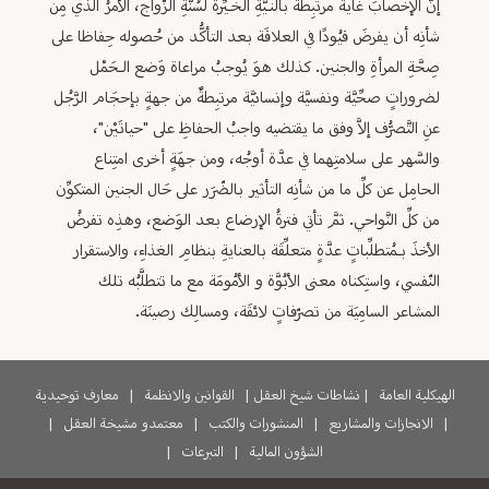
إنَّ الإخصابَ غايةٌ مرتبِطةٌ بالنـيَّةِ الخَـيِّرة لسُنَّةِ الزّواج، الأمرُ الَّذي مِن
شأنِه أن يفرضَ قيُودًا في العلاقَة بعد التأكُّد من حُصوله حِفاظا على
صِحَّةِ المرأةِ والجنين. كذلك هوَ يُوجبُ مراعاة وَضع الـحَمْل
لضروراتٍ صحِّيَّة ونفسيَّة وإنسانيَّة مرتبِطةٌ من جهةٍ بإحجَام الرَّجُل
عنِ التَّصرُّف إلاَّ وفق ما يقتضيه واجبُ الحفاظِ على "حياتَيْن"،
والسَّهر على سلامتِهما في عدَّة أوجُه، ومن جهَةٍ أخرى امتِناع
الحامِل عن كلِّ ما من شأنِه التأثير بالضّرَر على حَال الجنين المتكوِّن
من كلِّ النَّواحي. ثمَّ تأتي فترةُ الإرضاع بعد الوَضع، وهذِه تفرضُ
الأخذَ بـمُتطلِّباتٍ عدَّةٍ متعلِّقَة بالعنايةِ بنظامِ الغذاءِ، والاستقرار
النّفسي، واستِكناه معنى الأبُوَّة و الأمُومَة مع ما تتطلَّبُه تلك
المشاعر السامِيَة من تصرّفاتٍ لائقَة، ومسالِك رصينَة.
الهيكلية العامة
|
نشاطات شيخ العقل
|
القوانين والانظمة
|
معارف توحيدية
|
الانجازات والمشاريع
|
المنشورات والكتب
|
معتمدو مشيخة العقل
|
الشؤون المالية
|
التبرعات
|