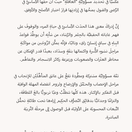
عكسيًّا في تحديد مسؤوليَّةِ "العاقلةِ" حيث أن حقَّها الأساسيَّ في
الرِّضى والقبول يمنحُها في إرادتِها قرارَ اختيار الأصلح والأوفق.
إنَّ إدراكَ معنى هذا الحدَث الأساسيّ في حياةِ المرء، والوقوفَ على
فهم غاياته الحقيقيَّة بالحِلم والرَّشاد، من شأنِه أن يوطِّدَ قواعدَ
البِناءِ في سياقٍ إنسانيّ راق، وتاليًا، فإنَّه يمكِّن الزَّوجَين من مواكَبَةِ
مراحِلَ نشوءِ الأُسرة واكتمالها بثقَةٍ وسدَاد، بعيدًا قدر الإمكان عن
مخاطر العثَرات والصعوبات وزعزعة ركائز الانسجام والتفاهُم.
ثمّة مسؤوليَّة مشتركة ومطَّردة تقعُ على عاتق المتأهِّلَيْن للإنجاب في
مراحل الإخصاب والحـَمْل والإرضاع ولزوم انقضاء المهلة الوافيَة
قبل التفكير بالإكثار. هذه كلّها تتطلَّبُ وعيًا تربويًّا بالغَ اللطافَة،
والتزامًا وجدانيًّا بدقائِق التّصرُّف الحكِيم إزاءها تحت طائلةِ تحمُّل
التَّبعات المحسوبَة على الأوليَاء قبل الوصول إلى مرحلَة التَّربيَة
المباشرة.