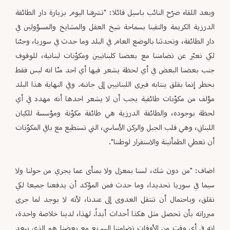
وبعد اللقاء صرّح النائب باسيل قائلا: "تشرفنا اليوم بزيارة دار الطائفة
الدرزية الكريمة والتقينا بسماحة شيخ العقل والمشايخ والمسؤولين في
دار الطائفة، وتحدثنا بالوضع العام في البلد وما حدث في سوريا، وجئنا
لكي نعبّر عن تضامننا مع بعضنا كلبنانيين ومكوّنات لبنانية، للوقوف
جنب بعضنا البعض في أي لحظة يشعر فيها أي احد منّا انه ليس فقط
بخطر إنما بقلق ينتابه فيرى اللبنانيين إلى جانبه. وفي النهاية هذا البلد
مؤلف من مكوّنات طائفية يجب أن لا يشعر احدها أنه مهدد في أي
لحظة بوجوده، والطائفة الدرزية هي طائفة مكوّنة ومؤسسة للكيان
اللبناني، وهي قلب الجبل والركن الأساسي، التي تستطيع مع باقي المكوّنات
أن تعطي الطمأنينة والاستقرار لوطننا".
اضاف: "من دون شك، لسنا بمعزل ولا بمنأى عما يجري من حولنا ولا
سيما في سوريا تحديدا، وما حدث فمن المؤكد أن يدفعنا جميعا لكي
نقلق، وباحتمال أن تنتقل العدوى إلى عندنا، لأنه لا يوجد لما جرى
مبرراته بأن تحصل مثل هكذا أحداث أبداً. لهذا، لدينا خلاصة واحدة،
انه في أي وقت من الأوقات تضامننا السريع مع بعضنا هو الذي يبعد