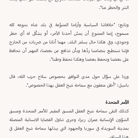
الشر والخطر عنا".
وتابع: "خلافاتنا السياسية وآراءنا المتنوّعة في بلد غناه بتنوعه كله
مسموح، إنما الممنوع أن يمسّ أحدنا الآخر، أو يشكّل له أي خطر
وجودي، وفي هكذا حال يسلم البلد. مهما أتانا من ضربات من الخارج
فإننا نستطيع بتضامننا ردّها وبأن ندافع عن بعضنا، المهم أن نحافظ
على بعضنا ونحفظ بعضنا وهكذا نحفظ وطننا".
وردا على سؤال حول مدى التوافق بخصوص سلاح حزب الله، قال
باسيل: "أظن متفقون مع سماحة شيخ العقل بهذا الخصوص".
الأمم المتحدة
كذلك التقى سماحة شيخ العقل المنسق المقيم للأمم المتحدة ومنسق
الشؤون الإنسانية عمران ريزا، وجرى تناول القضايا الانسانية المتصلة
بمدينة السويداء في سوريا والجهود التي يبذلها سماحة شيخ العقل في
هذا السياق.