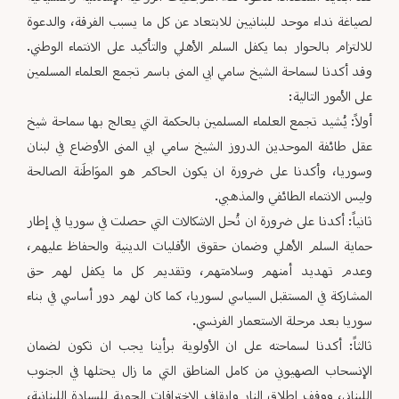
لصياغة نداء موحد للبنانيين للابتعاد عن كل ما يسبب الفرقة، والدعوة
للالتزام بالحوار بما يكفل السلم الأهلي والتأكيد على الانتماء الوطني.
وقد أكدنا لسماحة الشيخ سامي ابي المنى باسم تجمع العلماء المسلمين
على الأمور التالية:
أولاً: يُشيد تجمع العلماء المسلمين بالحكمة التي يعالج بها سماحة شيخ
عقل طائفة الموحدين الدروز الشيخ سامي ابي المنى الأوضاع في لبنان
وسوريا، وأكدنا على ضرورة ان يكون الحاكم هو الموَاطَنة الصالحة
وليس الانتماء الطائفي والمذهبي.
ثانياً: أكدنا على ضرورة ان تُحل الاشكالات التي حصلت في سوريا في إطار
حماية السلم الأهلي وضمان حقوق الأقليات الدينية والحفاظ عليهم،
وعدم تهديد أمنهم وسلامتهم، وتقديم كل ما يكفل لهم حق
المشاركة في المستقبل السياسي لسوريا، كما كان لهم دور أساسي في بناء
سوريا بعد مرحلة الاستعمار الفرنسي.
ثالثاً: أكدنا لسماحته على ان الأولوية برأينا يجب ان تكون لضمان
الإنسحاب الصهيوني من كامل المناطق التي ما زال يحتلها في الجنوب
اللبناني، ووقف إطلاق النار وإيقاف الاختراقات الجوية للسيادة اللبنانية،