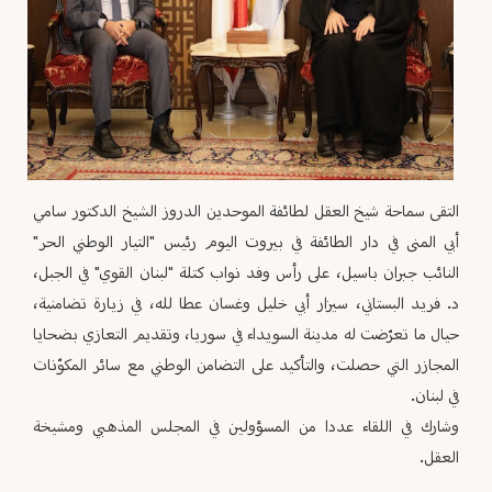
التقى سماحة شيخ العقل لطائفة الموحدين الدروز الشيخ الدكتور سامي
أبي المنى في دار الطائفة في بيروت اليوم رئيس "التيار الوطني الحر"
النائب جبران باسيل، على رأس وفد نواب كتلة "لبنان القوي" في الجبل،
د. فريد البستاني، سيزار أبي خليل وغسان عطا لله، في زيارة تضامنية،
حيال ما تعرّضت له مدينة السويداء في سوريا، وتقديم التعازي بضحايا
المجازر التي حصلت، والتأكيد على التضامن الوطني مع سائر المكوّنات
في لبنان.
وشارك في اللقاء عددا من المسؤولين في المجلس المذهبي ومشيخة
العقل.