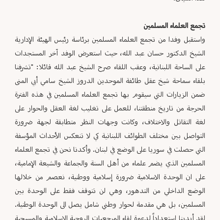
تجمع العلماء المسلمين
واستقبل وفدا من تجمع العلماء المسلمين برئاسة رئيس الهيئة الإدارية
الشيخ الدكتور حسان عبد الله، حيث استعرض الوفد آخر المستجدات
على الساحة اللبنانية، وعقب اللقاء صرح الشيخ عبد الله قائلا: "تشرفنا
بلقاء سماحة شيخ عقل طائفة الموحدين الدروز الشيخ سامي أبي المنى
ضمن الزيارات التي سيقوم بها تجمع العلماء المسلمين في هذه الفترة
الحرجة من تاريخ منطقتنا، للعمل على تغليب لغة العقل والحوار على
لغة التقاتل والاختلاف، وكانت وجهات النظر متطابقة لجهة ضرورة
التواصل بين مختلف الطوائف اللبنانية كي لا تنعكس الأحداث المؤسفة
التي حصلت في سوريا على الوضع في لبنان. وأكدنا نحن في تجمع العلماء
المسلمين الذي يضم علماء من أهل السنة والجماعة والشيعة الإمامية،
على ان الوحدة الاسلامية ضرورة إسلامية ووطنية، نعصم من خلالها
الوضع الداخلي من التدهور، وهي لن تتوقف فقط على الوحدة بين
المسلمين، بل هي مقدمة لحوار وطني شامل يصل الى الوحدة الوطنية.
لقد أبدينا استعداداً لدعوة لقاء المرجعيات الروحية الإسلامية والمسيحية