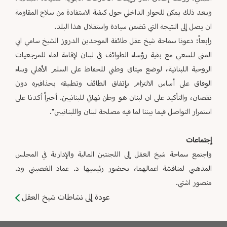
وبعد ذلك يمكن للحوار الداخلي حول كيفية الاستفادة من سلاح المقاومة
ان يصل إلى النتيجة التي تضمن سيادة واستقلال هذا البلد.
رابعاً: دعونا سماحة شيخ عقل طائفة الموحدين الدروز الشيخ سامي ابي
المنى للسعي مع بقية رؤساء الطوائف في لبنان لإقامة لقاء للمرجعيات
الروحية اللبنانية، لوضع ميثاق وطني للحفاظ على السلم الأهلي وبناء
الوفاق على أساس الالتزام بإتفاق الطائف وتطبيقه بحذافيره دون
نقصان، والتأكيد على ان لبنان هو وطن نهائي للبنانيين. أخيراً أكدنا على
استمرار التواصل فيما بيننا لما فيه مصلحة لبنان واللبنانيين".
إجتماعات
واجتمع سماحة شيخ العقل إلى اللجنتين المالية والإدارية في المجلس
المذهبي لمناقشة اعمالهما، بحضور رئيسيها د. عماد الغصيني ود.
منصور اشتي.
عودة إلى نشاطات شيخ العقل