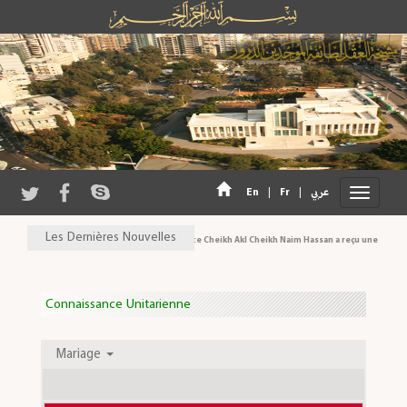
En
|
Fr
|
عربي
Les Dernières Nouvelles
Son Eminence Cheikh Akl Cheikh Naim Hassan a reçu une délégation
Connaissance Unitarienne
Mariage