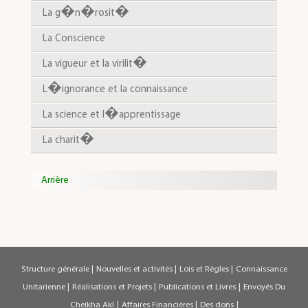
La g�n�rosit�
La Conscience
La vigueur et la virilit�
L�ignorance et la connaissance
La science et l�apprentissage
La charit�
Arrière
Structure générale
|
Nouvelles et activités
|
Lois et Règles
|
Connaissance
Unitarienne
|
Réalisations et Projets
|
Publications et Livres
|
Envoyés Du
Cheikha Akl
|
Affaires Financières
|
Des dons
|