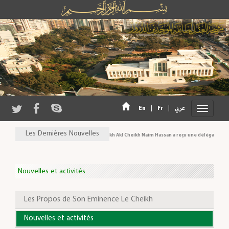
En
|
Fr
|
عربي
Les Dernières Nouvelles
Son Eminence Cheikh Akl Cheikh Naim Hassan a reçu une délégation du Co
Nouvelles et activités
Les Propos de Son Eminence Le Cheikh
Nouvelles et activités