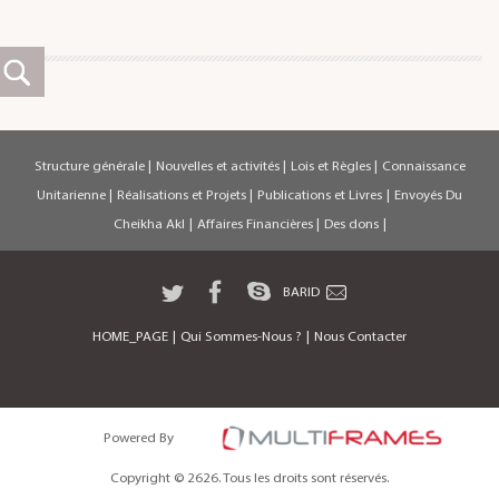
Structure générale
|
Nouvelles et activités
|
Lois et Règles
|
Connaissance
Unitarienne
|
Réalisations et Projets
|
Publications et Livres
|
Envoyés Du
Cheikha Akl
|
Affaires Financières
|
Des dons
|
BARID
HOME_PAGE
|
Qui Sommes-Nous ?
|
Nous Contacter
Powered By
Copyright © 2626. Tous les droits sont réservés.