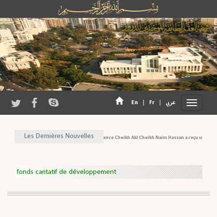
En
|
Fr
|
عربي
Les Dernières Nouvelles
Son Eminence Cheikh Akl Cheikh Naim Hassan a reçu une déléga
fonds caritatif de développement