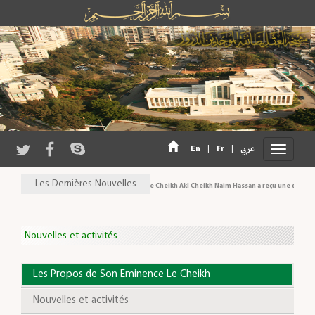
En
|
Fr
|
عربي
Les Dernières Nouvelles
Son Eminence Cheikh Akl Cheikh Naim Hassan a reçu une délégation 
Nouvelles et activités
Les Propos de Son Eminence Le Cheikh
Nouvelles et activités