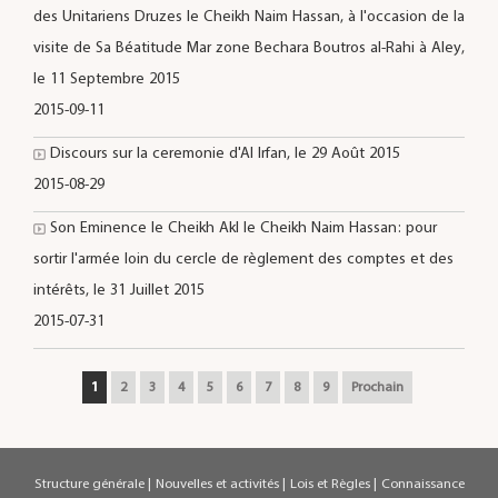
des Unitariens Druzes le Cheikh Naim Hassan, à l'occasion de la
visite de Sa Béatitude Mar zone Bechara Boutros al-Rahi à Aley,
le 11 Septembre 2015
2015-09-11
Discours sur la ceremonie d'Al Irfan, le 29 Août 2015
2015-08-29
Son Eminence le Cheikh Akl le Cheikh Naim Hassan: pour
sortir l'armée loin du cercle de règlement des comptes et des
intérêts, le 31 Juillet 2015
2015-07-31
1
2
3
4
5
6
7
8
9
Prochain
Structure générale
|
Nouvelles et activités
|
Lois et Règles
|
Connaissance