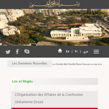
En
|
Fr
|
عربي
Les Dernières Nouvelles
Son Eminence Cheikh Akl Cheikh Naim Hassan a reçu une délégati
Lois et Règles
L’Organisation des Affaires de la Confession
Unitarienne Druze