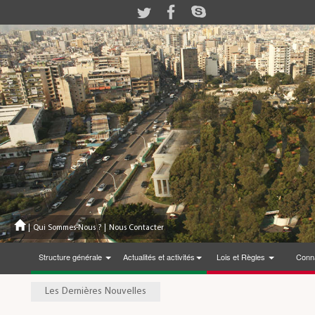
|
Qui Sommes-Nous ?
|
Nous Contacter
Structure générale
Actualités et activités
Lois et Règles
Conna
Les Dernières Nouvelles