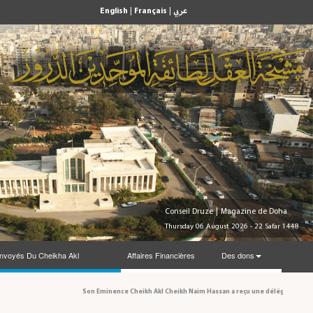
English
|
Français
|
عربي
Conseil Druze
|
Magazine de Doha
Thursday 06 August 2026 - 22 Safar 1448
nvoyés Du Cheikha Akl
Affaires Financières
Des dons
Son Eminence Cheikh Akl Cheikh Naim Hassan a reçu une délégation du Conseil nat