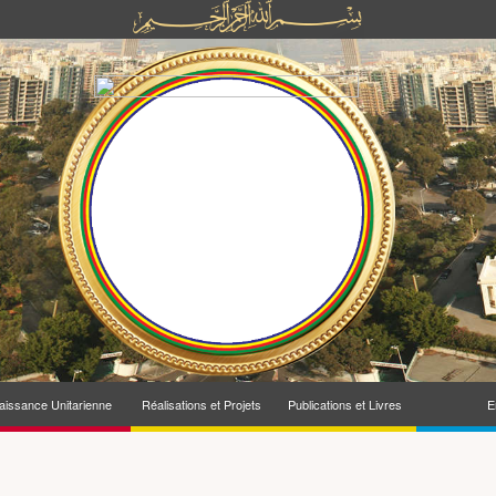
issance Unitarienne
Réalisations et Projets
Publications et Livres
E