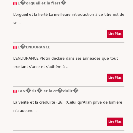
L�orgueil et la fiert�
L’orgueil et la fierté La meilleure introduction à ce titre est de
se ...
Lire Plus
L�ENDURANCE
L’ENDURANCE Plotin déclare dans ses Ennéades que tout
existant s'unie et s'adhère à ...
Lire Plus
La v�rit� et la cr�dulit�
La vérité et la crédulité (26) (Celui qu’Allah prive de lumière
n’a aucune ...
Lire Plus