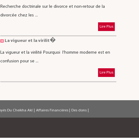
Recherche doctrinale sur le divorce et non-retour de la
divorcée chez les ...
Lire Plus
La vigueur et la virilit�
La vigueur et la virilité Pourquoi l’homme moderne est en
confusion pour se ...
Lire Plus
oyés Du Cheikha Akl
|
Affaires Financières
|
Des dons
|