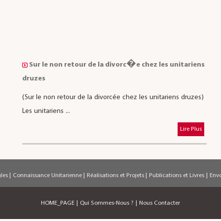
Sur le non retour de la divorc�e chez les unitariens
druzes
(Sur le non retour de la divorcée chez les unitariens druzes)
Les unitariens ...
Lire Plus
gles
|
Connaissance Unitarienne
|
Réalisations et Projets
|
Publications et Livres
|
Env
HOME_PAGE
|
Qui Sommes-Nous ?
|
Nous Contacter