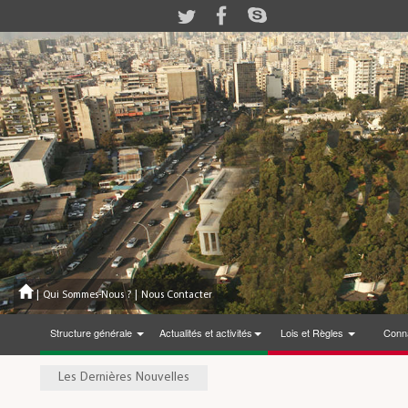
|
Qui Sommes-Nous ?
|
Nous Contacter
Structure générale
Actualités et activités
Lois et Règles
Conna
Les Dernières Nouvelles