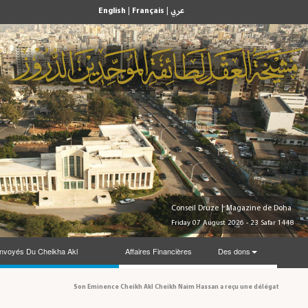
English
|
Français
|
عربي
Conseil Druze
|
Magazine de Doha
Friday 07 August 2026 - 23 Safar 1448
nvoyés Du Cheikha Akl
Affaires Financières
Des dons
Son Eminence Cheikh Akl Cheikh Naim Hassan a reçu une délégation du Conseil 