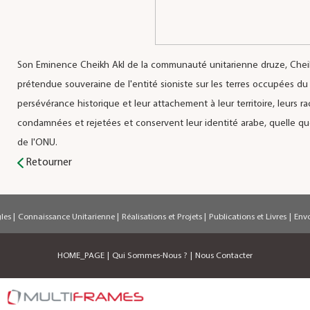
Son Eminence Cheikh Akl de la communauté unitarienne druze, Chei
prétendue souveraine de l'entité sioniste sur les terres occupées du
persévérance historique et leur attachement à leur territoire, leurs r
condamnées et rejetées et conservent leur identité arabe, quelle que
de l'ONU.
Retourner
gles
|
Connaissance Unitarienne
|
Réalisations et Projets
|
Publications et Livres
|
Env
HOME_PAGE
|
Qui Sommes-Nous ?
|
Nous Contacter