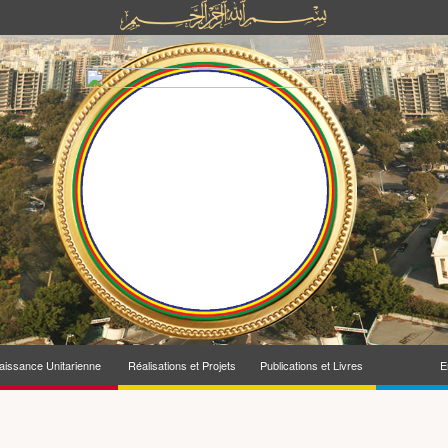
issance Unitarienne
Réalisations et Projets
Publications et Livres
E