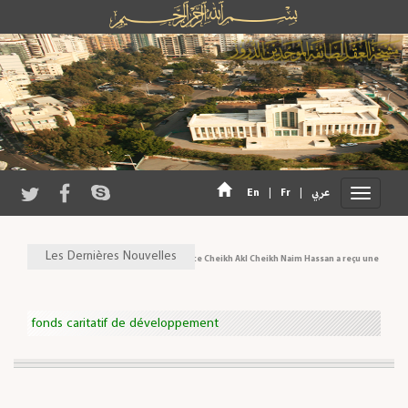
En
|
Fr
|
عربي
Les Dernières Nouvelles
Son Eminence Cheikh Akl Cheikh Naim Hassan a reçu une délégati
fonds caritatif de développement