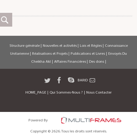
Structure générale
|
Nouvelles et activités
|
Lois et Règles
|
Connaissance
Unitarienne
|
Réalisations et Projets
|
Publications et Livres
|
Envoyés Du
Cheikha Akl
|
Affaires Financières
|
Des dons
|
BARID
HOME_PAGE
|
Qui Sommes-Nous ?
|
Nous Contacter
Powered By
Copyright © 2626. Tous les droits sont réservés.