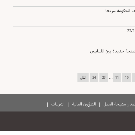
ف الحكومة سريعا
حة جديدة بين اللبنانيين
...
10
11
23
24
التالى
دو مشيخة العقل
|
الشؤون المالية
|
التبرعات
|