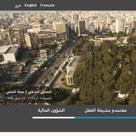
|
|
Français
English
عربي
المجلس المذهبي
|
مجلة الضحي
الجمعة ٠٧ آب ٢٠٢٦ - 23 صفر 1448
معتمدو مشيخة العقل
الشؤون المالية