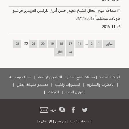
سماحة شيخ العقل الشيخ نعيم حسن أبرق للرئيس الفرنسي فرانسوا
هولاند متضامناً 26/11/2015
2015-11-26
22
...
سابق
1
2
16
17
18
19
20
21
23
24
التالى
الهيكلية العامة
|
نشاطات شيخ العقل
|
القوانين والانظمة
|
معارف توحيدية
|
الانجازات والمشاريع
|
المنشورات والكتب
|
معتمدو مشيخة العقل
|
الشؤون المالية
|
التبرعات
|
بريد
الصفحة الرئيسية
|
من نحن
|
الاتصال بنا