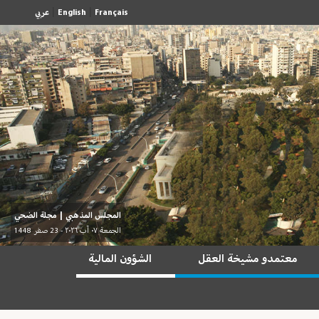
|
|
Français
English
عربي
المجلس المذهبي
|
مجلة الضحي
الجمعة ٠٧ آب ٢٠٢٦ - 23 صفر 1448
معتمدو مشيخة العقل
الشؤون المالية