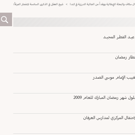
 والبعثة الإيطالية ووفداً من الجالية الدرزية في كندا
>
شيخ العقل في الذكرى السادسة لانفجار المرفأ: استكمال التحقي
ـد الفطـر المجيـد
فطار رمضان
غييب الإمام موسى الصدر
 شهر رمضان المبارك للعام 2009
حتفال المركزي لمدارس العرفان