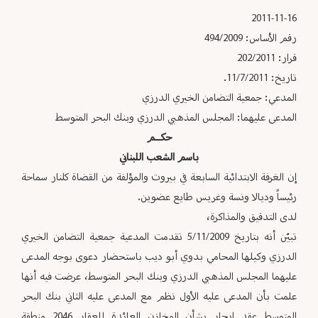
2011-11-16
رقم الأساس: 494/2009
قرار: 202/2011
تاريخ: 11/7/2011.
المدعي: جمعية التضامن الخيري الدرزي
المدعى عليهما: المجلس المذهبي الدرزي وبنك البحر المتوسط
حكـــم
باسم الشعب اللبناني
إن الغرفة الابتدائية السابعة في بيروت والمؤلفة من القضاة كلنار سماحة
رئيساً وديالا ونسة وغريس طايع عضوين.
لدى التدقيق والمذاكرة،
تبيّن أنه بتاريخ 5/11/2009 تقدمت المدعية جمعية التضامن الخيري
الدرزي وكيلها المحامي بدوي أبو ديب باستحضار دعوى بوجه المدعى
عليهما المجلس المذهبي الدرزي وبنك البحر المتوسط، عرضت فيه أنها
علمت بأن المدعى عليه الأول نظم مع المدعى عليه الثاني بنك البحر
المتوسط عقد إيجار بشأن المخازن العائدة للعقار 2046 منطقة