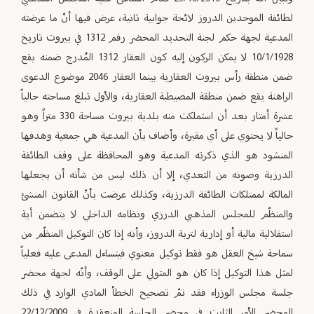
لطائفة الموحدين الدروز لائحة جوابية ثانية، عرض فيها أنّ ما عرضته
المدعية لجهة حكم لجنة التحديد المحضر رقم 1312 في بيروت تاريخ
10/1/1928 لا يمكن الركون إليه كون العقار 1312 المُدرج ضمنه يقع
ضمن منطقة رأس بيروت العقارية بينما العقار 2046 موضوع الدعوى
الراهنة يقع ضمن منطقة المصيطبة العقارية، والأول تبلغ مساحته حالياً
عشرة أمتار بعد أن استملكت منه بلدية بيروت مساحة 330 متراً وهو
حالياً لا يحتوي على أي مقبرة، وأضاف بأن المدعية هي جمعية وهدفها
المنشود هو الذي ذكرته المدعية وهو المحافظة على وقف الطائفة
الدرزية وصونه من التعدي، إلا أن ذلك ليس من شأنه أن يجعلها
المالكة لممتلكات الطائفة الدرزية، وكذلك عرضت بأنّ القانون المنشئ
والمنظّم للمجلس المذهبي الدرزي ونظامه الداخلي لا يتضمن أية
استقلالية مالية أو إدارية لتربة الدروز، وأنه إذا كان التوكيل المنظّم من
سماحة شيخ العقل هو فقط توكيل معنوي فيتساءل المدعى عليه فعلياً
لمثل هذا التوكيل إذا كان هو المتولي على الوقف، وأنّه لجهة محضر
جلسة مجلس الوزراء فقد تمّ تصحيح الخطأ المادي الوارد في ذلك
المحضر الأمر الثابت في محضر الجلسة المنعقدة في 22/12/2009