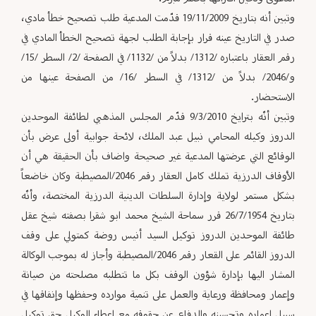
وتبين أنه بتاريخ 19/11/2009 قدّمت المدعية طلب تصحيح خطأ مادي،
صدر في التاريخ عينه قرار بإجابة الطلب لجهة تصحيح الخطأ المادي في
رقم العقار باعتباره /1312/ بدلاً من /1132/ في الصفحة /2/ السطر /15/
و/2046/ بدلاً من /1312/ في السطر /16/ من الصفحة عينها من
الاستحضار.
وتبين أنّه بترايخ 9/3/2010 قدّم المجلس المذهبي لطائفة الموحدين
الدروز وكيله المحامي نبيل عبد الملك، لائحة جوابية أولى عرض بأن
الوقائع التي عرضتها المدعية غير صحيحة واضاف بأن الحقيقة هي أن
الأوقاف الدرزية تملك كامل العقار رقم 2046/المصيطبة وكان خاضعاً
بشكل مستمر لولاية وإدارة السلطات الدينية الدرزية المختصة، وأنّه
بتاريخ 26/7/1954 قرر سماحة الشيخ محمد ابو شقرا بصفته شيخ عقل
طائفة الموحدين الدروز توكيل السيد أنيس روضة كمتولي على وقف
الدروز القائم على القعار رقم 2046/المصيطبة وأجاز له بموجب الوكالة
المشار اليها بإدارة شؤون الوقف بكل ما تتطلبه مصلحته من صيانة
وإعمار ومحافظة ورعاية والعمل على تنمية موارده وحفظها وإنفاقها في
سبيل إعماره وتحسينه والدفاع عن حقوقه مع إعطاء الوكيل حق توكيل