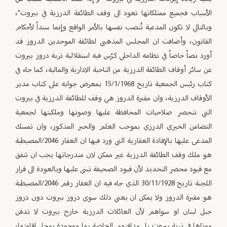
الأسباب فجميع ممتلكاتها تعود الى وقف الطائفة الدرزية في بيروت"،
وبالتالي لا تكون المدعية تُنصب نفسها بالأمر الواقع وإنما سنداً لأحكام
القانون، وأضافت ان المجلس المذهبي لطائفة الموحدين الدروز قد
أورد نصاً خاصاً في نظامه الداخلي كرّس فيه استقلالية تربة دروز بيروت
عن سائر أوقاف الطائفة الدرزية من الناحية الادارية والمالية، كما جاء في
كتاب رئيس الجمعية تاريخ 15/1/1968 بمعرض جوابه على كتاب مدير
الأوقاف الدرزية، وان مقبرة الدروز هي وقف للطائفة الدرزية في بيروت
التي تنحصر صلاحيات المحافظة عليها وصونها وملكيتها لجمعية
التضامن الخيري الدرزي بموجب العلم والخبر المذكور، وان تمسك
المدعى عليها بالإفادة العقارية التي ورد فيها ان العقار 2046/المصيطبة
هو ملك وقف الطائفة الدرزية غير ممكن لان مندرجاتها يجب ان تتفق
مع قيود محضر التحديد لأن قيود الصحيفة تبنى عليها وبالعودة الى قرار
اللجنة تاريخ 30/11/1928 الذي جاء فيه ان العقار رقم 2046/المصيطبة
هو مقبرة الدروز ولا يمكن ان يعني ذلك سوى دروز بيروت دون دروز
جبل لبنان او سواهم لأن العائلات الدرزية خارج بيروت لا تدفن
موتاها في تربة بيروت بل مدافنهم الخاصة بها موجودة بمحل اقامتها،