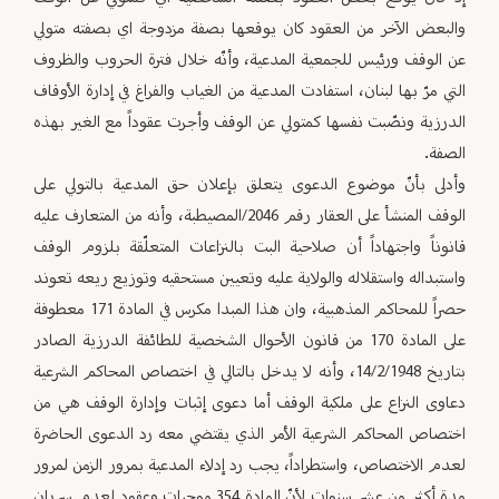
والبعض الآخر من العقود كان يوقعها بصفة مزدوجة اي بصفته متولي
عن الوقف ورئيس للجمعية المدعية، وأنّه خلال فترة الحروب والظروف
التي مرّ بها لبنان، استفادت المدعية من الغياب والفراغ في إدارة الأوقاف
الدرزية ونصّبت نفسها كمتولي عن الوقف وأجرت عقوداً مع الغير بهذه
الصفة.
وأدلى بأنّ موضوع الدعوى يتعلق بإعلان حق المدعية بالتولي على
الوقف المنشأ على العقار رقم 2046/المصيطبة، وأنه من المتعارف عليه
قانوناً واجتهاداً أن صلاحية البت بالنزاعات المتعلّقة بلزوم الوقف
واستبداله واستقلاله والولاية عليه وتعيين مستحقيه وتوزيع ريعه تعوند
حصراً للمحاكم المذهبية، وان هذا المبدا مكرس في المادة 171 معطوفة
على المادة 170 من قانون الأحوال الشخصية للطائفة الدرزية الصادر
بتاريخ 14/2/1948، وأنه لا يدخل بالتالي في اختصاص المحاكم الشرعية
دعاوى النزاع على ملكية الوقف أما دعوى إثبات وإدارة الوقف هي من
اختصاص المحاكم الشرعية الأمر الذي يقتضي معه رد الدعوى الحاضرة
لعدم الاختصاص، واستطراداً، يجب رد إدلاء المدعية بمرور الزمن لمرور
مدة أكثر من عشر سنوات لأنّ المادة 354 موجبات وعقود لعدم سريان