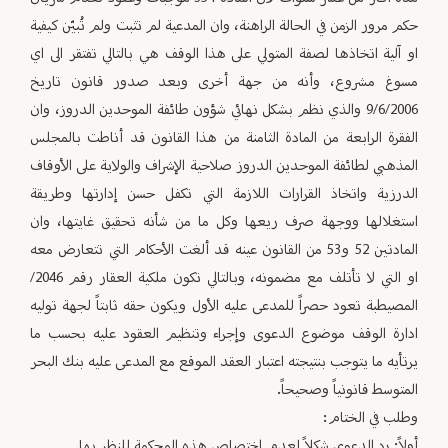
حكم مرور الزمن في الحالة الراهنة، وان المدعية لم تثبت ولم تُبيّن كيفية
او آلية اتخاذها لصفة المتولي على هذا الوقف هي بالتالي تفتقر الى اي
مسوغ مشروع، وأنه من جهة أخرى وبعد صدور قانون تاريخ
9/6/2006 والذي نظم بشكل نهائي شؤون طائفة الموحدين الدروز، وان
الفقرة الرابعة من المادة الثامنة من هذا القانون قد أناطت بالمجلس
المذهبي لطائفة الموحدين الدروز صلاحية الإشراف والولاية على الأوقاف
الدرزية واتخاذ القرارات اللازمة التي تكفل حسن إدارتها وطريقة
استغلالها ووجهة صرف ريعها وكل ما من شأنه تحقيق غايتها، وان
المادتين 52 و53 من القانون عينه قد ألغت الأحكام التي تتعارض معه
او التي لا تأتلف مع مضمونه، وبالتالي تكون ملكية العقار رقم 2046/
المصيطبة تعود حصراً للمدعى عليه الأول ويكون حقه ثابتاً لجهة توليه
ادارة الوقف موضوع الدعوى وإجراء وتنظيم العقود عليه بحسب ما
يرتأيه ما يتوجب بنتيجته اعتبار العقد الموقع مع المدعى عليه بنك البحر
المتوسط قانونياً وصحيحاً.
وطلب في الختام:
أولاً: رد الدعوى شكلاً لعدم اختصاص هذه المحكمة للنظر بها.