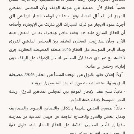
غصباً للعقار لأن المدعية هي متولية الوقف ولأن المجلس المذهبي
الدرزي لم يلجأ الى القضاء لرفع يدها عن الوقف باعتبار انها هي التي
أجرت عقود الايجار مع شركة السيارات التي تنازلت عن الإيجارة، وأضاف
أن العقار المنازع عليه هو وقف خاص ومعترف به من المدعى عليه
الأول، وبأن عقد إيجار المخازن المنظم بين المجلس المذهبي الدرزي
وبنك البحر المتوسط على العقار 2046 منطقة المصيطبة العقارية جرى
تنظيمه مع غير ذي صفة لأن المجلس له حق الاشراف على الوقف دون
إدارته، وخلص الى طلب:
- أولاً: إعلان حقها بالتولي على الوقف المنشأ على العقار 2046/المصيطبة
الذي وجهة استعماله تربة موتى الدروز المقيمين في بيروت.
- ثانياً: فسخ عقد الإيجار الموقع بين المجلس المذهبي الدرزي وبنك
البحر المتوسط لانتفاء صفة المؤجر.
- ثالثاً: تضمين المدعى عليهما بالتكافل والتضامن الرسوم والمصاريف
وبدل العطل والضرر والخسارة الناجمة عن حرمان المدعية من ممارسة
حقها في تأجير المخازن القائمة على العقار المشار اليه، طوال فترة
الدعوى ولحين اقترانها بحكم مبرم.