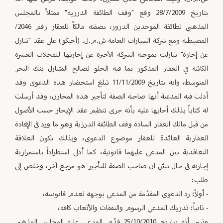
بتاريخ 28/7/2009 وقع "وقف الطائفة الدرزية" ممثلاً بالمجلس
المذهبي لطائفة الموحدين الدروز، بصفته مالكاً للعقار رقم 2046/
المصيطبة ومع شركة السيارات العامة ش.م.ل. (أجيكو) على عقد "تنازل
عن إجازة" تنازلت بموجبه الشركة الأخيرة عن إجازتها للمحلات العشرة
الكائنة في العقار المذكور بما فيه الخلو لصالح المتنازل بنك البحر
المتوسط، وانه بتاريخ 11/11/2009 تبلغ استحضار هذه الدعوى وقد
أدلت فيه المدعية أنها صاحبة الصفة لتأجير هذه المخازن، وقد أرسلت
له كتاباً بذلك أجابها عليه بأنه جرى تنظيم عقد الإيجار حسب الأصول
من قبل مالك العقار السادة وقف الطائفة الدرزية وهو ما ورد في الإفادة
العقارية العائدة للعقار موضوع الدعوى، وبذلك تكون العلاقة
التعاقدية بين المدعى عليهما قانونية، كما أدلى استطراداً باستمرارية
إجارته في حال تبيّن ان صاحب الصفة للتأجير هو مرجع آخر، وخلص إلى
طلب:
- أولاً: رد الدعوى المقدّمة من المدعي بوجهه لعدم قانونيته،
- ثانياً: تدريك المدعي الرسوم والنفقات والأتعاب كافة،
وتبين أنه بتاريخ 25/10/2010 قدّم المدعى عليه المجلس المذهبي