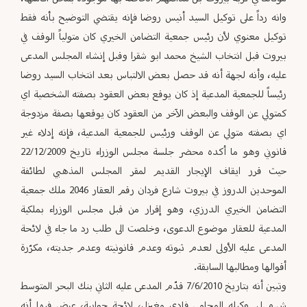
وانه رداً على توكيل السيد أنيس روضا فإنه يقتضي التوضيح بأنه فقط
توكيل معنوي لأن رئيس جمعية التضامن الخيري كان متولياً الوقف في
بيروت قبل انتخاب الشيخ محمد ابو شقرا وقبل إنشاء المجلس المدعى
عليه، وأنه لجهة أنه قد حصل بعض الالتباس بعد انتخاب السيد روضا
رئيساً للجمعية المدعية إذ كان يوقع بعض العقود بصفته الشخصية اي
كمتولي عن الوقف والبعض الآخر من العقود كان يوقعها بصفة مزدوجة
اي بصفته متولي عن الوقف ورئيس للجمعية المدعية، فإنه إدلاء غير
قانوني وهو ما أكده محضر جلسة مجلس الوزراء تاريخ 22/12/2009
حيث قرر ايقاف الإيجار القديم لمقر المجلس المذهبي لطائفة
الموحدين الدروز في بيروت شارع فردان رقم العقار 2046 ملك جمعية
التضامن الخيري الدرزي، وهو إقرار من قبل مجلس الوزراء بملكية
المدعية للعقار موضوع الدعوى، وخلصت الى طلب رد ما جاء في لائحة
المدعى عليه الأولى لعدم ثبوته وعدم قانونيته وعدم جديته، مكرّرة
أقوالها ومطالبها السابقة.
وتبين أنه بتاريخ 7/6/2010 قدّم المدعى عليه الثاني بنك البحر المتوسط
ش.م.ل. وكيله المحامي فادي مغيزل، لائحة جوابية، عرض فيها أنه