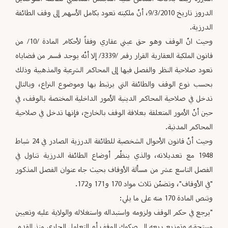
الدروز تاريخ 9/3/2010، أنّ ملكيته تعود بكامل الأسهم إلى وقف الطائفة
الدرزية.
وحيث انّ الوقف وهو حق عيني عقاري وفقاً لأحكام المادة /10/ من
قانون الملكية العقارية القرار رقم /3339/ إلا أنّه يوجد قسم من قضاياه
تعود صلاحية النظر والفصل فيها إلى المحاكم الشرعية والمذهبية وذلك
بحسب نوع الوقف والطائفة التي يرتبط بها وموضوع النزاع، وبالتالي
تدخل في صلاحية المحاكم الدينية الأمور الداخلية المختصة بالوقف، في
حين أنّ الأمور المتعلقة بعلاقة الوقف بالخارج، فإنها تدخل في صلاحية
المحاكم المدنية.
وحيث أنّ قانون الأحوال الشخصية للطائفة الدرزية الصادر في 24 شباط
1948 مع تعديلاته، والذي ينظّم أوضاع الطائفة الدرزية تناول في
الفصل التاسع عشر من مسألة الأوقاف بحيث جاء عنوان الفصل المذكور
"في الأوقاف"، وتضمّن ثلاث مواد 170 و171 و172.
وتنص المادة 170 منه على ما يلي:
"يرجع في حكم الوقف ولزومه واستبداله واستغلاله والولاية عليه وتعيين
مستحقيه وتوزيع ريعه إلى صكوك الوقف أو التعامل الجاري منذ القدم