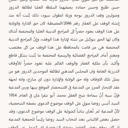
حسن طليع وحسن حماده بصفتهما السلطة العليا لطائفة الدروز
ومتوليين وقف الدروز بوجه ورثة انطوان سيود، ذلك يُثبت أنه منذ
إنشاء الوقف على العقار رقم 2046/المصيطبة كان حق الادارة والولاية
على هذا الوقف يعود حصراً الى المراجع الدينية العليا والمختصة آنذاك
وكان لها الحق بتوكيل من تشاء لإدارة هذا الوقف، وإنّ المراجع الدينية
المختصة هي من قامت بالمحافظة على هذا الوقف من كل مغتصب
ومعتدٍ أمام المراجع القضائية والرسمية المختصة ما يُثبت بشكل قاطع
وأكيد بأن ملكية العقار والوقف القائم عليه تعود حصراً للأوقاف
الدرزية العامة وان المجلس المذهبي لطائفة الموحدين الدروز هو من
يمثل تلك الاوقاف وله حق الولاية والإدارة دون اي منازع، وانه لجهة
عقد الايجار المبرز من المدعية في الاستحضار الموقع بينها وبين المدعية
فإنّ سببه أنّ سماحة شيخ العقل محمد أبو شقرا عيّن في العام 1954
السيد أنيس روضا متولي على الوقف موضوع الدعوى بصفته الشخصية،
لأنّ المدعية لم تُعيّن بتاتباً كمتولية على الوقف موضوع الدعوى، وقد
حصل بعض الالتباس بعد انتخاب السيد روضا رئيساً للجمعية المدعية
إذ كان يوقع بعض العقود بصفته الشخصية اي كمتولي عن الوقف