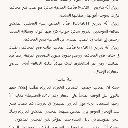
وتبيّن أنّه بتاريخ 9/5/2011 قدّمت المدعية مذكرة مع طلب فتح محاكمة
كرّرت بموجبه أقوالها ومطالبها السابقة.
وتبيّن أنّه بتاريخ 18/5/2011 قدّم المدعى عليه المجلس المذهبي
لطائفة الموحدين الدروز مذكرة جوابية كرّر فيها أقواله ومطالبه السابقة
وخلص إلى طلب رد الطلب المقدم من المدعية بفتح المحاكمة.
وتبيّن أنه بتاريخ 6/7/2011 قدّمت المدعية طلب فتح المحاكمة، طلبت
في ختامه فتح المحاكمة ووضع صورة دعوى التصحيح المرفقة ربطاً قيد
المناقشة ومن ثم استئخارها للبت نهائياً بتلك العالقة أمام القاضي
العقاري الإضافي.
بناءً عليـــه
حيث ان المدعية جمعية التضامن الخيري الدرزي تطلب إعلان حقها
بالتولي على الوقف المنشأ على العقار رقم 2046/المصيطبة مدلية أنّ
وجهة استعماله تربة موتى الدروز المقيمين في بيروت، كما تطلب فسخ
عقد الإيجار الموقع بين المدعى عليهما المجلس المذهبي الدرزي وبنك
البحر المتوسط ش.م.ل. لانتفاء صفة المؤجّر لدى المجلس المذكور.
وحيث أنّ المدعى عليه المجلس المذهبي لطائفة الموحدين الدروز