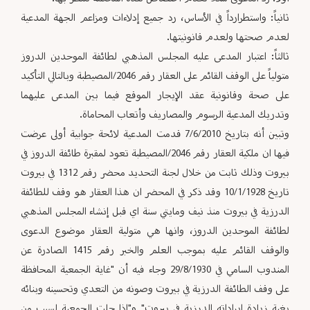
ثانياً: واستطرارداً في الأساس، رد جميع إدلاءات ومزاعم الجهة المدعية
لعدم صحتها ولعدم قانونيتها.
ثالثاً: اعتبار المدعى عليه المجلس المذهبي لطائفة الموحدين الدروز
متولياً على الوقف القائم على العقار رقم 2046/المصيطبة وبالتالي التأكيد
على صحة وقانونية عقد الإيجار الموقع فيما بين المدعى عليهما
وتدريك المدعية الرسوم والمصاريف وأتعاب المحاماة.
وتبين أنه بتاريخ 7/6/2010 قدمت المدعية لائحة جوابية أولى عرضت
فيها ان ملكية العقار رقم 2046/المصيطبة تعود لمقبرة طائفة الدروز في
بيروت وذلك ثابت من خلال لجنة التحديد محضر رقم 1312 في بيروت
تاريخ 10/1/1928 وقد ذكر في المحضر ان هذا العقار هو وقف للطائفة
الدرزية في بيروت منذ نيف ومايتي سنة اي قبل إنشاء المجلس المذهبي
لطائفة الموحدين الدروز، وانها هي متولية العقار موضوع الدعوى
والوقف القائم عليه بموجب العلم والخبر رقم 1415 الصادرة عن
المندوب السامي في 29/8/1930 وجاء فيه أن "غاية الجمعية المحافظة
على وقف الطائفة الدرزية في بيروت وصونه من التعدي وتحسينه وبنائه
بغية زيادة إيراداته الدرزية في بيروت" و"إذا حلت الجمعية لسبب من