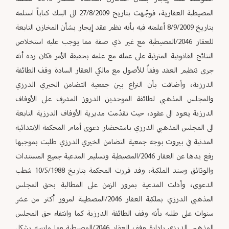
المصيطبة العقارية، فوجّهت بتاريخ 27/8/2009 الى البنك كتاباً استلمه
بتاريخ 8/9/2009 أعلمته فيه بأنه نظم عقد إيجار بشأن المخازن التابعة
للعقار 2046/المصيطبة مع غير ذي صفة مما يوجب عليه استخلاص
النتائج القانونية المترتبة على عمله مع علمه بحقيقة الأمر فكان رده أنه
جرى تنظيم العقد وفقاً للأصول مع مالكي العقار السادة وقف الطائفة
الدرزية، وأضافت بأن النزاع بين جمعية التضامن الخيري الدرزي
والمجلس المذهبي لطائفة الموحدين الدروز المشرف على الأوقاف
الدرزية يعود الى عقود، حيث تقدّمت مديرية الأوقاف الدرزية التابعة
الى المجلس المذهبي الدرزي باستحضار دعوى أمام المحكمة الابتدائية
المدنية في بيروت بوجه جمعية التضامن الخيري الدرزي طلبت بموجبها
رفع يدها عن العقار 2046/المصيطبة وتسليم المدعية جميع المستندات
والوثائق وسند الملكية، وقد قررت المحكمة بتاريخ 10/5/1988 شطب
الدعوى، وأدلت المدعية بمرور الزمن على المطالبة بحق المجلس
المذهبي الدرزي بملكية العقار 2046/المصطيبة لمرور أكثر من عشر
سنوات على طلبه بأنه وقف الطائفة الدرزية كما وانتفاء حق المجلس
المذهبي الدرزي بإدارة وقف العقار 2046/المصيطبة وما مارسه يشكل