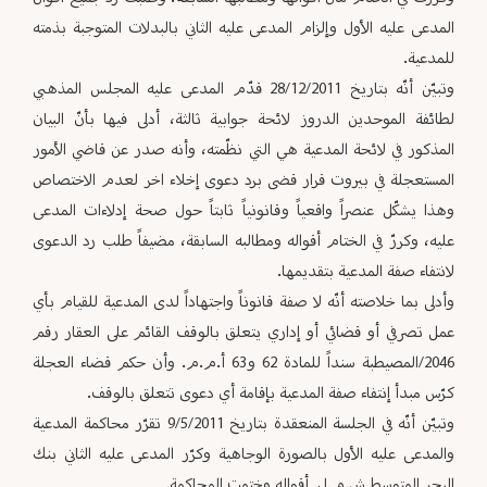
المدعى عليه الأول وإلزام المدعى عليه الثاني بالبدلات المتوجبة بذمته
للمدعية.
وتبيّن أنّه بتاريخ 28/12/2011 قدّم المدعى عليه المجلس المذهبي
لطائفة الموحدين الدروز لائحة جوابية ثالثة، أدلى فيها بأنّ البيان
المذكور في لائحة المدعية هي التي نظّمته، وأنه صدر عن قاضي الأمور
المستعجلة في بيروت قرار قضى برد دعوى إخلاء اخر لعدم الاختصاص
وهذا يشكّل عنصراً واقعياً وقانونياً ثابتاً حول صحة إدلاءات المدعى
عليه، وكررّ في الختام أقواله ومطالبه السابقة، مضيفاً طلب رد الدعوى
لانتفاء صفة المدعية بتقديمها.
وأدلى بما خلاصته أنّه لا صفة قانوناً واجتهاداً لدى المدعية للقيام بأي
عمل تصرفي أو قضائي أو إداري يتعلق بالوقف القائم على العقار رقم
2046/المصيطبة سنداً للمادة 62 و63 أ.م.م. وأن حكم قضاء العجلة
كرّس مبدأ إنتفاء صفة المدعية بإقامة أي دعوى تتعلق بالوقف.
وتبيّن أنّه في الجلسة المنعقدة بتاريخ 9/5/2011 تقرّر محاكمة المدعية
والمدعى عليه الأول بالصورة الوجاهية وكرّر المدعى عليه الثاني بنك
البحر المتوسط ش.م.ل. أقواله وختمت المحاكمة.