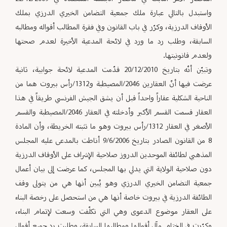
واستبدل بالتالي عبارة ملك جمعية التضامن الخيري الدرزي بملك
الأوقاف الدرزية، وكرّر في باب القانون وفي فقرة المطالب أقواله ومطالبه
السابقة، وطلب رد ما ورد في لائحة المدعية الأخيرة لعدم صحتها
ولعدم قانونيتها.
وتبيّن أنّه بتاريخ 20/12/2010 قدّمت المدعية لائحة جوابية، ثانية
عرضت فيها أنّ العقارين 2046/المصيطبة و1312/رأس بيروت هما من
الناحية الشكلية عقاراً واحداً قبل أن يشق الجيش الفرنسي طريقاً في هذا
العقار قسمت القسم الأكبر وأدخلته في العقار 2046/المصيطبة والقسم
الأصغر في العقار 1312/رأس بيروت وهو ما تثبته الخريطة، وأن المادة
8 من القانون الصادر بتاريخ 9/6/2006 أناطت بالمدعى عليه المجلس
المذهبي لطائفة الموحدين الدروز صلاحية الإشراف على الأوقاف الدرزية
دون صلاحية الولاية التي يدلي بها المجلس، كما عرضت إلى بيان أعمال
جمعية التضامن الخيري الدرزي وهو يُبين أنها هي من يتولى وقف
الطائفة الدرزية في بيروت خاصة أنها هي من استحصل على رخصة البناء
على العقار موضوع الدعوى وهي التي تكلّفت وسعت لإتمام البناء،
وكرّرت في الختام مآل أقوالها ومطالبها السابقة، وطلبت رد جميع أقوال