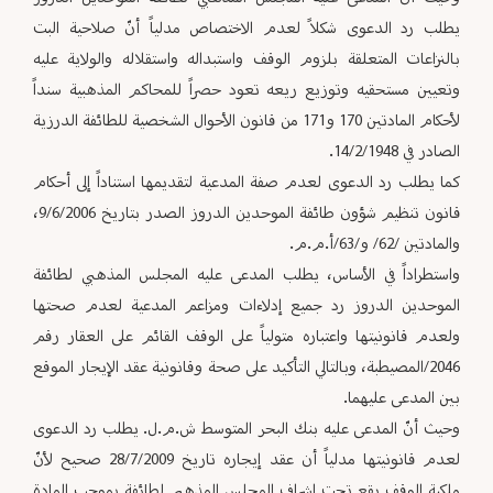
يطلب رد الدعوى شكلاً لعدم الاختصاص مدلياً أنّ صلاحية البت
بالنزاعات المتعلقة بلزوم الوقف واستبداله واستقلاله والولاية عليه
وتعيين مستحقيه وتوزيع ريعه تعود حصراً للمحاكم المذهبية سنداً
لأحكام المادتين 170 و171 من قانون الأحوال الشخصية للطائفة الدرزية
الصادر في 14/2/1948.
كما يطلب رد الدعوى لعدم صفة المدعية لتقديمها استناداً إلى أحكام
قانون تنظيم شؤون طائفة الموحدين الدروز الصدر بتاريخ 9/6/2006،
والمادتين /62/ و/63/أ.م.م.
واستطراداً في الأساس، يطلب المدعى عليه المجلس المذهبي لطائفة
الموحدين الدروز رد جميع إدلاءات ومزاعم المدعية لعدم صحتها
ولعدم قانونيتها واعتباره متولياً على الوقف القائم على العقار رقم
2046/المصيطبة، وبالتالي التأكيد على صحة وقانونية عقد الإيجار الموقع
بين المدعى عليهما.
وحيث أنّ المدعى عليه بنك البحر المتوسط ش.م.ل. يطلب رد الدعوى
لعدم قانونيتها مدلياً أن عقد إيجاره تاريخ 28/7/2009 صحيح لأنّ
ملكية الوقف يقع تحت إشراف المجلس المذهبي لطائفة بموجب المادة