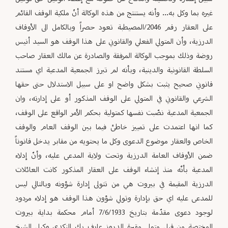
غيره بما وكل به... وأنه يستنتج من هذه الوكالة أنّ ملكية الوقف القائم
على العقار رقم 2046/المصيطبة تعود حصراً وبالكامل الى الأوقاف
الدرزية، وأن المتولي الفعلي والقانوني على هذا الوقف هو السيد أنيس
روضة وذلك بموجب الوكالة المرفقة والصادرة عن مالك العقار صاحب
السلطة القانونية والدينية، وبأنه لم تبرز الجمعية المدعية اي مستند
قانوني صحيح يثبت بشكل واضح او على سبيل الاستدلال حتى حقها
الشرعي والقانوني في المتولي على الوقف المذكور أو على إدارته، وان
الجمعية المدعية نصّبت نفسها كمتولية بحكم الأمر الواقع على الوقف،
كما انها اعتمدت على تمييز خاطئ فيما بين الوقف العام والوقف
الخاص والعقار موضوع الدعوى وكل ما يحتويه من مقابر يدخل قانوناً
ضمن الأوقاف العامة الدرزية وتحت ولاية المدعى عليه، وأنّ إدلاء
المدعية بأنّه منذ إنشاء الوقف على العقار المذكور كانت العائلات
الدرزية المقيمة في بيروت هي من تتولى إدارة شؤونه وبالتالي ليس
للمدعى عليه اي حق بإدارة وتولي شؤون هذا الوقف هو إدلاء مردود
لوجود دعوى مقدّمة بتاريخ 7/6/1933 أمام محكمة بداية بيروت
المختصة من قبل متولي مقبرة الدروز عارف بك النكدي وكيل الشيخ