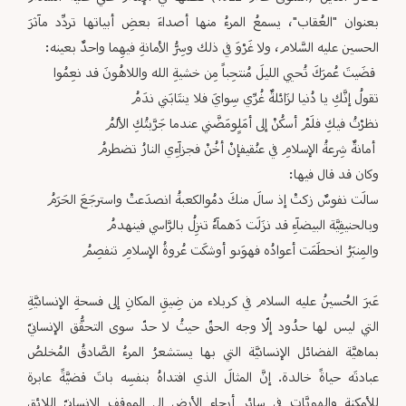
بعنوان "العُقاب"، يسمعُ المرءُ منها أصداءَ بعضِ أبياتها تردِّد مآثرَ
الحسين عليه السَّلام، ولا غَرْوَ في ذلك ‏وسِرُّ الأمانةِ فيهِما واحدٌ بعينه:‏
‏ قضَيتَ عُمرَكَ تُحيي الليلَ مُنتحِباً مِن خشيةِ الله واللاهُونَ قد نعِمُوا
تقولُ إنَّكِ يا دُنيا لزَائلةٌ غُرِّي سِوايَ فلا ينتَابَني ندَمُ
نظرْتُ فيكِ فلَمْ أسكُنْ إلى أمَلٍومَضَّني عندما جَرَّبتُكِ الألمُ
‏ أمانةٌ شِرعةُ الإسلامِ في عنُقيفإنْ أخُنْ فجزآءِي النارُ تضطرمُ
وكان قد قال فيها:‏
سالَت نفوسٌ زكتْ إذ سالَ منكَ دمُوالكعبةُ انصدَعتْ واسترجَعَ الحَرَمُ
وبالحنيفِيَّة البيضآءِ قد نزَلَت دَهمآءُ تنزِلُ بالرَّاسي فينهدمُ
والمِنبَرُ انحطَمَت أعوادُه فهوَىو أوشكَت عُروةُ الإسلامِ تنفصِمُ
‏ ‏
عَبرَ الحُسينُ عليه السلام في كربلاء من ضِيقِ المكانِ إلى فسحةِ الإنسانيَّةِ
التي ليس لها حدُود إلّا وجه الحقّ حيثُ لا حدّ ‏سوى التحقُّق الإنسانيّ
بماهيَّة الفضائل الإنسانيَّة التي بها يستشعرُ المرءُ الصَّادقُ المُخلصُ
عبادتَه حياةً خالدة. إنَّ المثالَ ‏الذي افتداهُ بنفسِه باتَ قضيَّةً عابرة
للأمكنة والهويَّات في سائر أرجاء الأرض إلى الموقف الإنسانيّ اللائق