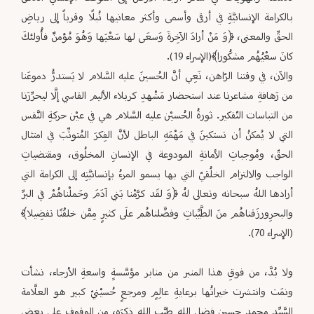
بالكرامة ‏الإنسانيَّةِ في أرقى وأسمى وأكثر معانيها نُبلًا وقرباً إلى رياضِ
الحقِّ والمعنى، ﴿وَ مَنْ أرادَ الآخِرةَ وَسعَى لها سَعْيَها وَهُوَ ‏مُؤمنٌ فأُولئكَ
كانَ سعْيُهُم مشكُورا﴾(الإسراء 19).‏
والآن، في وقتنا الرّاهن، نَعِي أنَّ الحُسينَ عليه السَّلام لا يَستدرُّ دموعَنا
من رَهافةِ مشاعرنا عند استحضار مَشْهدِ كربلاء ‏الأليم القاسي إلَّا ليحرِّرَنا
من التباسات التّفكير. ثورةُ الحُسيْن عليه السَّلام هي في عيْن حركةِ النَّفس
التي لا يُمكنُ أن ‏تستكينَ في مَهْمَهِ الباطل لأنَّ الفِكرَ المُتوثِّبَ في امتثال
الحقّ، ومُوجباتِ الأمانةِ المودوعة في الإنسانِ المخلُوق، ومقتضياتِ
‏الواجب والالتزام الخلُقيّ التي بها يسمو المرءُ بإنسانيَّتِه إلى الكرامة التي
أرادها اللهُ سبحانه وتعالى لهُ ﴿وَ لقَد كرَّمْنا بَني آدَمَ ‏وحَملْناهُمْ في البرِّ
والبحرِورزَقناهُم منَ الطَّيِّباتِ وفضَّلناهُم علَى كثيرٍ مِمَّن خلقْنًا تفضِيلا﴾
(الإسراء 70).‏
‏ ‏
ولا بُدَّ، من فوقِ هذا المنبر من منابر مؤسَّسةٍ واسعةِ الأرجاء، نشأت
ونمَت وانتشرت خيراتُها برعايةِ عالِمٍ ومرجعٍ حُسيْنيّ ‏كبير هو العلَّامة
السَّيِّد محمد حسين فضل الله طيَّب الله ذكرَه، من الوقوف على بعض