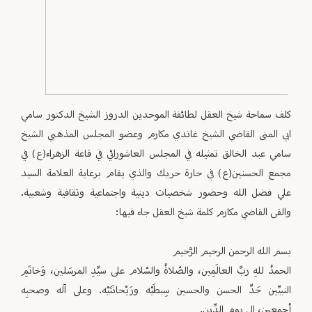
كلف سماحة شيخ العقل لطائفة الموحدين الدروز الشيخ الدكتور سامي
ابي المنى القاضي الشيخ غاندي مكارم وعضو ‏المجلس المذهبي الشيخ
سامي عبد الخالق تمثيله في المجلس العاشورائي في قاعة الزهراء(ع) في
مجمع الحسنين(ع) في ‏حارة حريك والذي يقام برعاية العلامة السيد
علي فضل الله وحضور شخصيات دينية واجتماعية وثقافية وشعبية.
والقى ‏القاضي مكارم كلمة شيخ العقل جاء فيها:‏
بسم الله الرحمن الرحيم الرَّحيم
الحمدُ للهِ ربِّ العالَمِين، والصّلاةُ والسّلام على سيِّدِ المرسَلين، وَخاتَمِ
النبيِّين جَدِّ الحسن والحسين سِبطَيْه ورَيْحانَتَيْه. وعلى ‏آله وصحبِه
أجمعين، إلى يوم الدِّين.‏