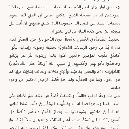
لا يسعني اولا الا ان انقل إليكم تحيات صاحب السماحة شيخ عقل طائفة
الموحدين الدروز سماحة الشيخ الدكتور سامي ‏ابي المنى لكم عموما
ولسماحة السيد علي فضل الله خصوصا الذي كلفني فشرفني ان أقف على
منبركم لكي نحي هذه الليلة ‏من ليالي عاشوراء .‏
الحديثُ الصَّادقُ في الحُسين ‏u‏ مُحالٌ دون الدّخولِ في حَرَمِ المعنَى الَّذي
كان لا بُدَّ من وجودِ الرِّسالاتِ السَّماويَّة لحِفظِه ‏وصَونِه وإيداعِه ليكُونَ
أمانةًفي قلُوب المؤمنين ﴿الَّذين آمنُوا بالله ورسُولِه ثمَّ لم يرْتابُوا
وجاهدُوا بأموالِهِم وأنفُسِهِم فِي سبيلِ ‏الله أولئكَ همُ الصَّادقُون﴾
(الحُجُرات 15). والمعنَى بمَاهيَّتِه وأنوَارِ دلالاتِه ولطائف إشاراتِه مرايا لِما
هو الحقّ، ولِما هو ‏العدْلُ، ولِما هوَ قَصْدُ الرَّحيمِ الحكيمِ من وجودِ
عِبادِه.‏
حين بدَا وجهُ الوقتِ ظالماً، وانكشفتْ دُنياهُ عن جحْد حقّ الأمانةِ مِمَّن
اتَّخذ الدّنيا وجاهَها قبلةً له، « وتدلَّهت قلوبُهُم في ‏طَلب سَقَط مَتاعِها
انغماساً في علائقِها ومُوبِقاتها ... وصارَ الدِّينُ عندهُم "لَعْقاً على
ألسنتِهم" كما قال "سيِّدُ شباب أهل ‏الجنَّة"، لا يعرفون حدّاً لِحَدّ، ولا
يأتمرون بمعروف، ولا ينتهُون عن مُنكَر. وكان قدَرُ الحسين عليه السَّلام