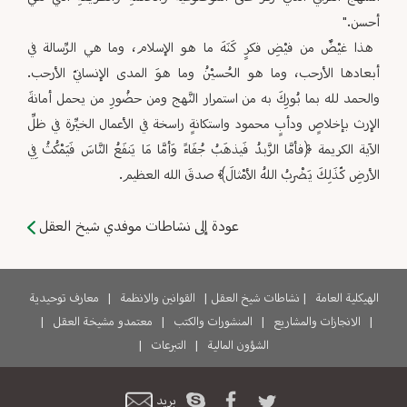
أحسن."‏
‏ هذا غيْضٌ من فيْضِ فكرٍ كَنَهَ ما هو الإسلام، وما هي الرِّسالة في
أبعادها الأرحب، وما هو الحُسيْنُ وما هوَ المدى ‏الإنسانيّ الأرحب.
والحمد لله بما بُورِكَ به من استمرار النَّهج ومن حضُورِ من يحمل أمانةَ
الإرث بإخلاصٍ ودأبٍ محمود ‏واستكانةٍ راسخة في الأعمال الخيِّرة في ظلِّ
الآية الكريمة ﴿فأمَّا الزَّبدُ فَيذهَبُ جُفَاءً وَأمَّا مَا يَنفَعُ النَّاسَ فَيَمْكُثُ فِي
الأرضِ ‏كّذَلِكَ يَضْربُ اللهُ الأمْثالَ﴾ صدقَ الله العظيم.‏
عودة إلى نشاطات موفدي شيخ العقل
الهيكلية العامة
|
نشاطات شيخ العقل
|
القوانين والانظمة
|
معارف توحيدية
|
الانجازات والمشاريع
|
المنشورات والكتب
|
معتمدو مشيخة العقل
|
الشؤون المالية
|
التبرعات
|
بريد