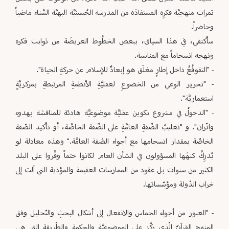
ثمرات منهجيَّة فكرِه المستفادَة من ‏المدرسة الحُسينيَّة البهيَّة السَّناء ماضياً
وحاضراً.‏
سأكتفي، في هذا السياق، ببعض الخطُوط العريضَة من ثوابت فكره
ونهجه انسجاماً مع المناسبة.‏
‏- "التقوقُعُ داخل إطارٍ مغلَق هو إبعادٌ للإسلام عن حركةِ الحياة".‏
‏- "تحرير الوعي من الخضوعِ لعقليَّةِ الأنظمةِ المرتبطةِ بمركزيَّةٍ
استعماريَّة".‏
‏- "الدخولُ في مشروع تكوين عقليَّة موضوعيَّة هادئة للمناقشة بهدوء
واتّزان". و "تغليبُ الصِّفةِ العامَّةِ على الصِّفة ‏الخاصَّة، أو تأكيد الصّفة
الخاصّة بمقدار انسجامها مع أجواء الصّفة العامَّة." وهذه معادلة لو
يُدرِكُ كنهَها المسؤولون في ‏الشأن العام لكانوا حتماً وفَّروا على البلد
الكثير من سنوات بل عقود من الممارسات العقيمة والمؤذية التي آلت إلى
خراب ‏الدّولة ومؤسّساتها.‏
‏ ‏
‏- "العبور من أجواء الحماس والانفعال إلى أشكال البحثِ والتّحليل وفق
المنهج القرآنيّ الّذي ركَّز على الموضوعيَّة ‏والحكمةِ والطّريقةِ التي هي