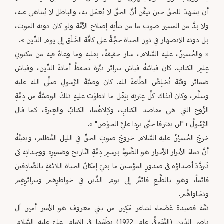
أن يشهدَ للحقّ ‏حين تيقَّن أنَّ الحقَّ لا يُعمَل به، والباطل لا يُتناهى عنه،
ولا بدَّ من المسير صوب ما من شأنِه إصلاح الأمَّة ولو كان دونه ‏الموت،
بل دونه الانصهار في نور الحياة حجَّةً على كافَّة الخَلْق إلى يوم الدِّين ».‏
‏« والحُسينُ، عليه السَّلام، سار حقيقةً، بقلبِه وما وعاهُ فيه من مكنونِ
عِلمِ الكتاب. كان قياسُهُ قياسَ سرائر نيِّرة تحفظُ أمانةَ ‏الدِّين، وقياسَ
ضمائر وفيَّة تُخلِصُ الطَّاعةَ لله. كان وصيَّةَ الرَّسولِ صلَّى الله عليه
وسلَّم، وكان آنذاك كلَّ عِترتِه بثِقْل ما ‏انطوَت عليهِ تلكَ الوصيَّةُ من ذِمَّةِ
الرُّوح التي هي مقاصد الكتابِ، وكِلاهُما، الكتابُ والعِترة، كما قال
الرَّسُولُ ‏r‏ "لن يفترقا ‏حتَّى يرِدا عليَّ الحوْض" ». ‏
خرجَ الحُسيْنُ عليه السَّلام خروجَ صوتِ الحقِّ في الليل المُظلم، ويقينُهُ
أنَّ دماءَ الأبرار الأحرار هو الضَّوءُ برسمِ ذِمَّةِ ‏التَّاريخ وضميرِه ووجدانِه كي
تَتردَّدَ أصداؤه في صدورِ المؤمنين ما بقيَ إمكانُ الحياة اللائقةِ بالصَّادِقين
قائماً، وهو بالطَّبعِ ‏قائمٌ إلى يوم الدِّين في خواطرِهم وسرائرِهِم
ونجَاواهُم.‏
ثمَّة قصيدة عَصْماء لشاعر مَكِين من بني معروف هو الأمير أمين آل
ناصر الدّين (المُتَوفَّى عام 1922) نظَمَها في الإمام ‏عليّ عليه السَّلام