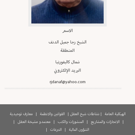
الاسم
الشيخ رجا جميل الدنف
المنطقة
شمال كاليفورنيا
البريد الإلكتروني
rjdanaf@yahoo.com
الهيكلية العامة
|
نشاطات شيخ العقل
|
القوانين والانظمة
|
معارف توحيدية
|
الانجازات والمشاريع
|
المنشورات والكتب
|
معتمدو مشيخة العقل
|
الشؤون المالية
|
التبرعات
|