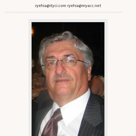
ryehia@ityci.com
ryehia@myacc.net