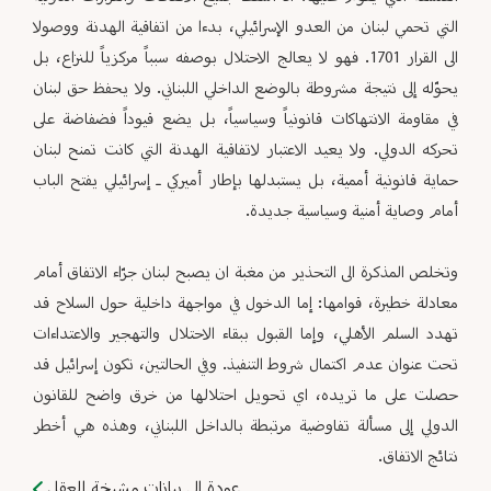
التي تحمي لبنان من العدو الإسرائيلي، بدءا من اتفاقية الهدنة ووصولا
الى القرار 1701. فهو لا يعالج الاحتلال بوصفه سبباً مركزياً للنزاع، بل
يحوّله إلى نتيجة مشروطة بالوضع الداخلي اللبناني. ولا يحفظ حق لبنان
في مقاومة الانتهاكات قانونياً وسياسياً، بل يضع قيوداً فضفاضة على
تحركه الدولي. ولا يعيد الاعتبار لاتفاقية الهدنة التي كانت تمنح لبنان
حماية قانونية أممية، بل يستبدلها بإطار أميركي ـ إسرائيلي يفتح الباب
أمام وصاية أمنية وسياسية جديدة.
وتخلص المذكرة الى التحذير من مغبة ان يصبح لبنان جرّاء الاتفاق أمام
معادلة خطيرة، قوامها: إما الدخول في مواجهة داخلية حول السلاح قد
تهدد السلم الأهلي، وإما القبول ببقاء الاحتلال والتهجير والاعتداءات
تحت عنوان عدم اكتمال شروط التنفيذ. وفي الحالتين، تكون إسرائيل قد
حصلت على ما تريده، اي تحويل احتلالها من خرق واضح للقانون
الدولي إلى مسألة تفاوضية مرتبطة بالداخل اللبناني، وهذه هي أخطر
نتائج الاتفاق.
عودة إلى بيانات مشيخة العقل