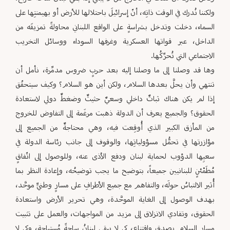
ولكننا نُدرك في الوقت ذاتِه، أنّ إسرائيلَ باحتلالها للأرض أو بهيمنتِها على
السماء، دخلت وتدخل بشراسةٍ على الواقع اللبناني محاولةً تمزيقَه من
الداخل، عبر قواتها العسكرية وغرفها السوداء ووسائل التخريب
الاجتماعي التي تُحرِّكُها.
وها قد وصلنا إلى ما وصلنا إليه بعد حربٍ ضروس مدمِّرة، نأمل أن
تنتهي وأن يحلَّ بعدها السلام، ولكن أين هو السلام؟ وكيف سيتحقّق
إذا لم يكن هناك ثباتٌ داخلي وسعيٌ حثيثٌ وضغطٌ دولي لاستعادة
الحقوق؟ والجميع يعرف أن الدولة ذهبت مرغَمة إلى التفاوض للخروج
من المأزق الكبير الذي أُوقِعت فيه، وهي محتاجةٌ من الجميع إلى
مؤازرتها في تحمُّل مسؤولياتِها، والوقوف إلى جانب رئاسة الدولة في
سعيِها الدؤوب لحماية لبنان ودفع الأذى عنه، وللوصول إلى اتّفاقٍ
مُطَمْئنٍ للبنانيين جميعاً، بتوضيح ما يجب توضيحُه، وإعادة النظر بما
أُثير الالتباسُ حولَه، والتفاهم مع جميع الأطرافِ على مسارٍ وطنيٍّ موحَّد،
بهدف الوصول إلى الغاية الموحَّدة، وهي تحرير الأرض واستعادة
الحقوق، وتفادي الانزلاق إلى مزيد من المواجهات، والعمل على تثبيت
مسار السلام بصدقٍ واقتناع، كي لا يبقى لبنانُ ساحةً مُستباحة، وكي لا