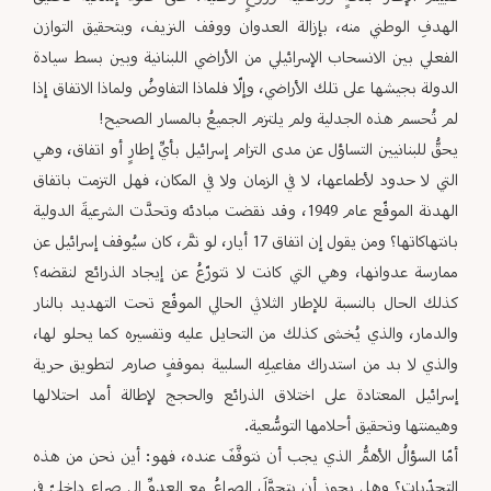
الهدفِ الوطني منه، بإزالة العدوان ووقف النزيف، وبتحقيق التوازن
الفعلي بين الانسحاب الإسرائيلي من الأراضي اللبنانية وبين بسط سيادة
الدولة بجيشها على تلك الأراضي، وإلّا فلماذا التفاوضُ ولماذا الاتفاق إذا
لم تُحسم هذه الجدلية ولم يلتزم الجميعُ بالمسار الصحيح!
يحقُّ للبنانيين التساؤل عن مدى التزام إسرائيل بأيِّ إطارٍ أو اتفاق، وهي
التي لا حدود لأطماعها، لا في الزمان ولا في المكان، فهل التزمت باتفاق
الهدنة الموقّع عام 1949، وقد نقضت مبادئه وتحدَّت الشرعيةَ الدولية
بانتهاكاتها؟ ومن يقول إن اتفاق 17 أيار، لو تمَّ، كان سيُوقف إسرائيل عن
ممارسة عدوانها، وهي التي كانت لا تتورّعُ عن إيجاد الذرائع لنقضه؟
كذلك الحال بالنسبة للإطار الثلاثي الحالي الموقّع تحت التهديد بالنار
والدمار، والذي يُخشى كذلك من التحايل عليه وتفسيره كما يحلو لها،
والذي لا بد من استدراك مفاعيلِه السلبية بموقفٍ صارم لتطويق حرية
إسرائيل المعتادة على اختلاق الذرائع والحجج لإطالة أمد احتلالها
وهيمنتها وتحقيق أحلامها التوسُّعية.
أمّا السؤالُ الأهمُّ الذي يجب أن نتوقَّفَ عنده، فهو: أين نحن من هذه
التحدّيات؟ وهل يجوز أن يتحوَّلَ الصراعُ مع العدوِّ إلى صراعٍ داخليّ في