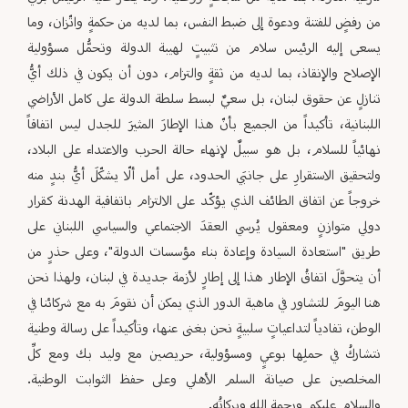
من رفضٍ للفتنة ودعوة إلى ضبط النفس، بما لديه من حكمةٍ واتّزان، وما
يسعى إليه الرئيس سلام من تثبيتٍ لهيبة الدولة وتحمُّل مسؤولية
الإصلاح والإنقاذ، بما لديه من ثقةٍ والتزام، دون أن يكون في ذلك أيُّ
تنازلٍ عن حقوق لبنان، بل سعيٌ لبسط سلطة الدولة على كامل الأراضي
اللبنانية، تأكيداً من الجميع بأنّ هذا الإطارَ المثيرَ للجدل ليس اتفاقاً
نهائياً للسلام، بل هو سبيلٌ لإنهاء حالة الحرب والاعتداء على البلاد،
ولتحقيق الاستقرارِ على جانبَي الحدود، على أمل ألّا يشكّلَ أيُّ بندٍ منه
خروجاً عن اتفاق الطائف الذي يؤكّد على الالتزام باتفاقية الهدنة كقرار
دولي متوازنٍ ومعقول يُرسي العقدَ الاجتماعي والسياسي اللبناني على
طريق "استعادة السيادة وإعادة بناء مؤسسات الدولة"، وعلى حذرٍ من
أن يتحوَّلَ اتفاقُ الإطار هذا إلى إطارٍ لأزمة جديدة في لبنان، ولهذا نحن
هنا اليومَ للتشاور في ماهية الدور الذي يمكن أن نقومَ به مع شركائنا في
الوطن، تفادياً لتداعياتٍ سلبيةٍ نحن بغنى عنها، وتأكيداً على رسالة وطنية
نتشاركُ في حملِها بوعيٍ ومسؤولية، حريصين مع وليد بك ومع كلِّ
المخلصين على صيانة السلم الأهلي وعلى حفظ الثوابت الوطنية.
والسلام عليكم ورحمة الله وبركاتُه.