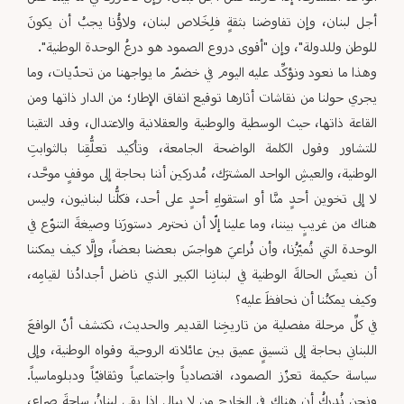
أجل لبنان، وإن تفاوضنا بثقةٍ فلِخَلاص لبنان، ولاؤُنا يجبُ أن يكونَ
للوطن وللدولة"، وإن "أقوى دروع الصمود هو درعُ الوحدة الوطنية".
وهذا ما نعود ونؤكِّد عليه اليوم في خضمّ ما يواجهنا من تحدّيات، وما
يجري حولنا من نقاشات أثارها توقيع اتفاق الإطار؛ من الدار ذاتها ومن
القاعة ذاتها، حيث الوسطية والوطنية والعقلانية والاعتدال، وقد التقينا
للتشاور وقول الكلمة الواضحة الجامعة، وتأكيد تعلُّقِنا بالثوابتِ
الوطنية، والعيشِ الواحد المشترَك، مُدركين أننا بحاجة إلى موقفٍ موحَّد،
لا إلى تخوين أحدٍ منَّا أو استقواءِ أحدٍ على أحد، فكلُّنا لبنانيون، وليس
هناك من غريبٍ بيننا، وما علينا إلّا أن نحترم دستورَنا وصيغةَ التنوّع في
الوحدة التي تُميّزُنا، وأن نُراعيَ هواجسَ بعضنا بعضاً، وإلَّا كيف يمكننا
أن نعيشَ الحالةَ الوطنية في لبنانِنا الكبير الذي ناضل أجدادُنا لقيامِه،
وكيف يمكنُنا أن نحافظَ عليه؟
في كلِّ مرحلة مفصلية من تاريخِنا القديم والحديث، نكتشف أنّ الواقعَ
اللبناني بحاجة إلى تنسيقٍ عميق بين عائلاته الروحية وقواه الوطنية، وإلى
سياسة حكيمة تعزّز الصمود، اقتصادياً واجتماعياً وثقافيّاً ودبلوماسياً.
ونحن نُدركُ أن هناك في الخارج من لا يبالي إذا بقي لبنانُ ساحةَ صراع،