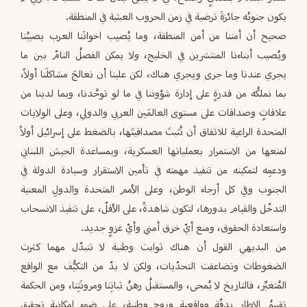
يكون جنوبُه جائزةَ ترضية في زمن الحروب العبثية في المنطقة.
صحيح أن أمننا من أمن المنطقة، وما يُصيب اخوانَنا العرب يصيبُنا
ويُصيب أبناءنا المنتشرين في الخليج، ولا يمكن الفصلُ التامّ بين ما
يجري عندنا وما جرى ويجري هناك، لكن علينا أن نعالجَ مشاكلَنا أولاً،
بما نملكُه من قدرةٍ على إدارة شؤوننا في ما لو توحَّدنا، وبما لدينا من
علاقاتٍ وصداقات على مستوى العالمَين العربي والدولي، وعلى الولايات
المتحدة الراعية للاتفاق أن تُثبتَ مصداقيتَها، بالضغط على إسرائيل أولاً
لمنعها من الاستمرار بعملياتها العسكرية، وبمساعدة الجيش اللبناني
ودعمِه لتمكينه من تنفيذ مهمته في تأمين الاستقرار وسيادة الدولة في
الجنوب وفي كل أرجاء الوطن، وعلى الأمم المتحدة والدولِ المعنية
التدخّل والقيام بدورها، لتكون شاهدةً، على الأقلّ، على تنفيذ الانسحاب
واستعادة الحقوق، ومنع أيّ خرق أمني وأيّ غزوٍ جديد.
من البديهي القول أن هناك ثوابت وطنية لا تتبدّل مهما كثرت
الضغوطات وتضاعفت التحدّيات، ولكن لا بدّ من التكيُّف مع الواقع
المُتغيِّر، فالتاريخ لا يُمحى، والمستقبلُ رهنُ ثباتِنا ومرونَتِنا، ومن الحكمة
تقييمُ الإطار بدقّةٍ وواقعية وروحٍ وطنية، على ضوء إمكانية تحقيق