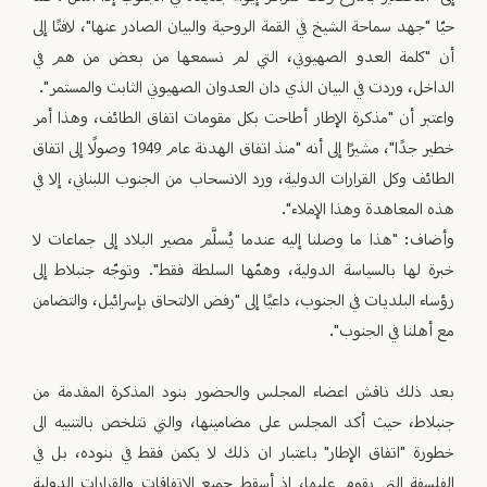
حيّا "جهد سماحة الشيخ في القمة الروحية والبيان الصادر عنها"، لافتًا إلى
أن "كلمة العدو الصهيوني، التي لم نسمعها من بعض من هم في
الداخل، وردت في البيان الذي دان العدوان الصهيوني الثابت والمستمر".
واعتبر أن "مذكرة الإطار أطاحت بكل مقومات اتفاق الطائف، وهذا أمر
خطير جدًا"، مشيرًا إلى أنه "منذ اتفاق الهدنة عام 1949 وصولًا إلى اتفاق
الطائف وكل القرارات الدولية، ورد الانسحاب من الجنوب اللبناني، إلا في
هذه المعاهدة وهذا الإملاء".
وأضاف: "هذا ما وصلنا إليه عندما يُسلَّم مصير البلاد إلى جماعات لا
خبرة لها بالسياسة الدولية، وهمّها السلطة فقط". وتوجّه جنبلاط إلى
رؤساء البلديات في الجنوب، داعيًا إلى "رفض الالتحاق بإسرائيل، والتضامن
مع أهلنا في الجنوب".
بعد ذلك ناقش اعضاء المجلس والحضور بنود المذكرة المقدمة من
جنبلاط، حيث أكد المجلس على مضامينها، والتي تتلخص بالتنبيه الى
خطورة "اتفاق الإطار" باعتبار ان ذلك لا يكمن فقط في بنوده، بل في
الفلسفة التي يقوم عليها، اذ أسقط جميع الاتفاقات والقرارات الدولية