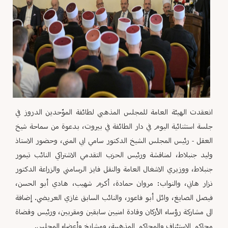
انعقدت الهيئة العامة للمجلس المذهبي لطائفة الموّحدين الدروز في
جلسة استثنائية اليوم في دار الطائفة في بيروت، بدعوة من سماحة شيخ
العقل - رئيس المجلس الشيخ الدكتور سامي ابي المنى، وحضور الاستاذ
وليد جنبلاط، لمناقشة ورئيس الحزب التقدمي الاشتراكي النائب تيمور
جنبلاط، ووزيري الاشغال العامة والنقل فايز الرسامني والزراعة الدكتور
نزار هاني، والنواب: مروان حمادة، أكرم شهيب، هادي أبو الحسن،
فيصل الصايغ، وائل أبو فاعور، والنائب السابق غازي العريضي. إضافة
الى مشاركة رؤساء الأركان وقادة امنيين سابقين ومقربين، ورئيس وقضاة
محاكم الاستئناف والمحاكم المذهبية، ومشايخ وأعضاء المجلس.