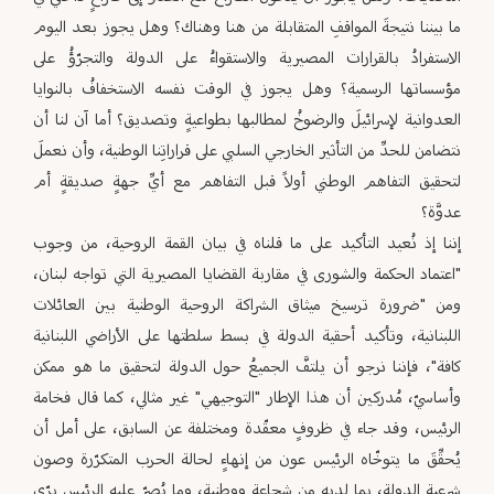
ما بيننا نتيجةَ المواقفِ المتقابلة من هنا وهناك؟ وهل يجوز بعد اليوم
الاستفرادُ بالقرارات المصيرية والاستقواءُ على الدولة والتجرّؤُ على
مؤسساتها الرسمية؟ وهل يجوز في الوقت نفسه الاستخفافُ بالنوايا
العدوانية لإسرائيلَ والرضوخُ لمطالبها بطواعيةٍ وتصديق؟ أما آن لنا أن
نتضامن للحدِّ من التأثير الخارجي السلبي على قراراتِنا الوطنية، وأن نعملَ
لتحقيق التفاهم الوطني أولاً قبل التفاهم مع أيِّ جهةٍ صديقةٍ أم
عدوَّة؟
إننا إذ نُعيد التأكيد على ما قلناه في بيان القمة الروحية، من وجوب
"اعتماد الحكمة والشورى في مقاربة القضايا المصيرية التي تواجه لبنان،
ومن "ضرورة ترسيخ ميثاق الشراكة الروحية الوطنية بين العائلات
اللبنانية، وتأكيد أحقية الدولة في بسط سلطتها على الأراضي اللبنانية
كافة"، فإننا نرجو أن يلتفَّ الجميعُ حول الدولة لتحقيق ما هو ممكن
وأساسيّ، مُدركين أن هذا الإطار "التوجيهي" غير مثالي، كما قال فخامة
الرئيس، وقد جاء في ظروفٍ معقّدة ومختلفة عن السابق، على أمل أن
يُحقِّقَ ما يتوخّاه الرئيس عون من إنهاءٍ لحالة الحرب المتكرّرة وصون
شرعية الدولة، بما لديه من شجاعةٍ ووطنية، وما يُصرّ عليه الرئيس برّي