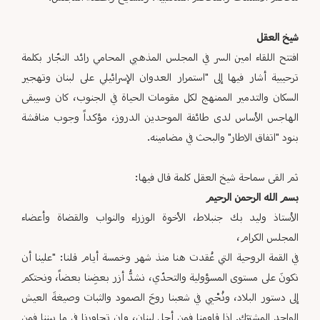
شيخ العقل
افتتح اللقاء امين السر في المجلس المذهبي المحامي رائد النجّار بكلمة
ترحيبية أشار فيها إلى "استمرار العدوان الإسرائيلي على لبنان وتهجير
السكان والتدمير الممنهج لكل مقومات الحياة في الجنوب، كان وسيبقى
الهاجس الأساس لدى طائفة الموحدين الدروز، مؤكداً وجوب مناقشة
بنود "اتفاق الاطار" والبحث في مضامينه.
ثم القى سماحة شيخ العقل كلمة قال فيها:
بسم الله الرحمن الرحيم
الأستاذ وليد بك جنبلاط، الأخوة الوزراء والنواب والقضاة وأعضاء
المجلس الكرام،
في القمة الروحية التي عُقدت هنا منذ شهر وخمسة أيام قلنا: "علينا أن
نكونَ على مستوى المسؤولية والتحدّي، نشدُّ أزر بعضِنا بعضاً، ونحتكم
إلى دستور البلاد، ونُحْيي في شعبنا روحَ الصمود والثبات وصيغةَ العيش
الواحد المشترَك. إذا قاومنا فمن أجل لبنان، وإن تحاورنا في ما بيننا فمن