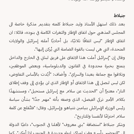
جنبلاط
بعد ذلك استهل الأستاذ وليد جنبلاط كلمته بتقديم مذكرة خاصة الى
المجلس المذهبي حول اتفاق الإطار والثغرات الكامنة في بنوده، قائلا: ان
اتفاق الإطار "ليس اتفاقًا ثلاثيًا، بل أحاديًا أملته إسرائيل والولايات
المتحدة، التي هي ليست بالقوة الضامنة التي يُركن إليها".
وقال إن "إسرائيل أملت هذا الاتفاق على فريق لبناني في الخارج والداخل
يتمتع بخبرة محدودة في القانون والدبلوماسية، وبعض الموظفين،
وتلاقوا مع جماعة بعبدا والسراي". وأضاف: "أيّدت بالأساس التفاوض،
لكن ليس لنصل إلى هذا الاتفاق أو الإطار الذي لن يؤدي إلى وقف إطلاق
النار"، معتبرًا أن "الحديث عن سلام مع إسرائيل مستحيل"، ومستشهدًا
بكلام الأمير تركي الفيصل، الذي وصفه بأنه "مهم جدًا" بشأن سياسة
رئيس الوزراء الإسرائيلي بنيامين نتنياهو وإسرائيل. وقال: "فلنُقلع عن كلمة
سلام احترامًا لأنفسنا وللتاريخ".
وشكر جنبلاط "استضافة "بني معروف" لأهلنا في الجنوب"، داعيًا الدولة
إلى "التحضير بأسرع وقت لمراكز إيواء جديدة في الجنوب إذا أمكن". كما