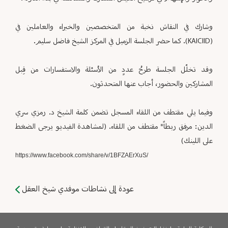
وشارك في النقاش نخبة من المتخصصين والخبراء والعاملين في
(KAICIID). كما حضر الجلسة الزميل في المركز الشيخ فاضل سليم.
وقد تخلّل الجلسة طرحُ عددٍ من الأسئلة والاستفسارات من قِبل
المشاركين والحضور، أجاب عنها المتحدثون.
وفيما يلي مقتطف من اللقاء المسجل تضمن كلمة الشيخ د. رمزي سري
الدين: مرفق ربطاً* مقتطف من اللقاء‎. (لمشاهدة الفيديو يرجى الضغط
على اللينك)
https://www.facebook.com/share/v/1BFZAErXuS/
عودة إلى نشاطات موفدي شيخ العقل