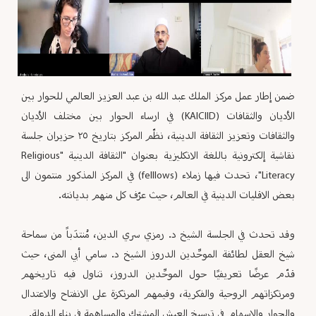
ضمن إطار عمل مركز الملك عبد الله بن عبد العزيز العالمي للحوار بين
الأديان والثقافات (KAICIID) في ارساء الحوار بين مختلف الأديان
والثقافات وتعزيز الثقافة الدينية، نظّم المركز بتاريخ ٢٥ حزيران جلسة
نقاشية إلكترونية باللغة الانكليزية بعنوان "الثقافة الدينية "Religious
Literacy"، تحدث فيها زملاء (felllows) في المركز المذكور منتمون الى
بعض الاقليات الدينية في العالم، حيث عرّف كل منهم بديانته.
وقد تحدث في الجلسة الشيخ د. رمزي سري الدين، مُنتدَباً من سماحة
شيخ العقل لطائفة الموحِّدين الدروز الشيخ د. سامي أبي المنى، حيث
قدّم عرضًا تعريفيًا حول الموحِّدين الدروز، تناول فيه تاريخهم
ومرتكزاتهم الروحية والفكرية، وقيمهم المرتكزة على الانفتاح والاعتدال
والحوار والإسهام في ترسيخ العيش المشترك والمساهمة في بناء الدولة.