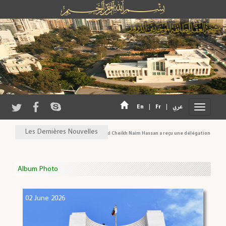
En
|
Fr
|
عربي
Les Dernières Nouvelles
Son Eminence Cheikh Akl Cheikh Naim Hassan a reçu une délégation du Conseil natio
Album Photo
02 June 2026