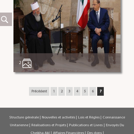
2
Précédent
1
2
3
4
5
6
7
Structure générale
|
Nouvelles et activités
|
Lois et Règles
|
Connaissance
Unitarienne
|
Réalisations et Projets
|
Publications et Livres
|
Envoyés Du
Cheikha Akl
|
Affaires Financières
|
Des dons
|