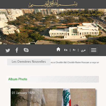
En
|
Fr
|
عربي
Les Dernières Nouvelles
Son Eminence Cheikh Akl Cheikh Naim Hassan a reçu une délégat
Album Photo
01 January 1970