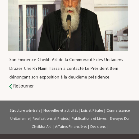
Son Eminence Cheikh Akl de la Communauté des Unitariens
Druzes Cheikh Naim Hassan a contacté Le Président Berri
dénonçant son exposition à la deuxième présidence.
Retourner
Structure générale
|
Nouvelles et activités
|
Lois et Règles
|
Connaissance
Unitarienne
|
Réalisations et Projets
|
Publications et Livres
|
Envoyés Du
Cheikha Akl
|
Affaires Financières
|
Des dons
|