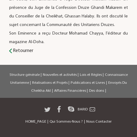
présence du Juge de la Confession Druze Ghandi Makarem et
du Conseiller de la Cheikhat, Ghassan Halaby. Ils ont discuté le
sujet concernant la Communauté des Unitariens Druzes.
Son Eminence a reçu Docteur Mohamad Chayya, l'éditeur du
magazine Al-Doha.
Retourner
Structure générale
|
Nouvelles et activités
|
Lois et Règles
|
Connaissance
Unitarienne
|
Réalisations et Projets
|
Publications et Livres
|
Envoyés Du
Cheikha Akl
|
Affaires Financières
|
Des dons
|
BARID
HOME_PAGE
|
Qui Sommes-Nous ?
|
Nous Contacter