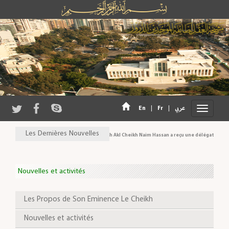
En
|
Fr
|
عربي
Les Dernières Nouvelles
Son Eminence Cheikh Akl Cheikh Naim Hassan a reçu une délégation du Con
Nouvelles et activités
Les Propos de Son Eminence Le Cheikh
Nouvelles et activités