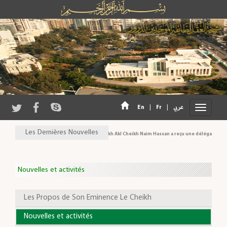
En
|
Fr
|
عربي
Les Dernières Nouvelles
Son Eminence Cheikh Akl Cheikh Naim Hassan a reçu une délégation du Co
Nouvelles et activités
Les Propos de Son Eminence Le Cheikh
Nouvelles et activités