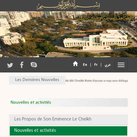
En
|
Fr
|
عربي
Les Dernières Nouvelles
Son Eminence Cheikh Akl Cheikh Naim Hassan a reçu une délégation du Co
Nouvelles et activités
Les Propos de Son Eminence Le Cheikh
Nouvelles et activités