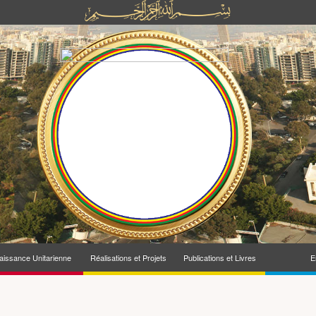
issance Unitarienne
Réalisations et Projets
Publications et Livres
E