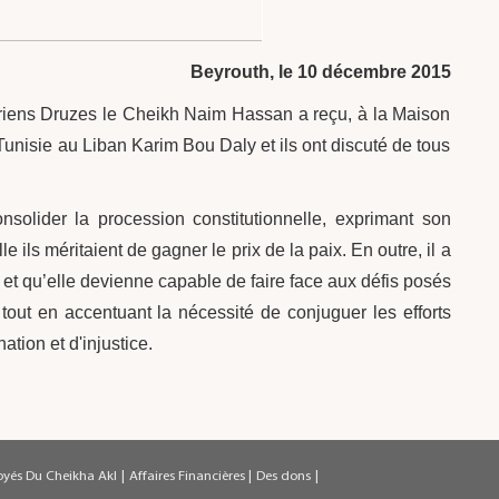
Beyrouth, le 10 décembre 2015
iens Druzes le Cheikh Naim Hassan a reçu, à la Maison
nisie au Liban Karim Bou Daly et ils ont discuté de tous
olider la procession constitutionnelle, exprimant son
le ils méritaient de gagner le prix de la paix. En outre, il a
té et qu’elle devienne capable de faire face aux défis posés
 tout en accentuant la nécessité de conjuguer les efforts
ation et d'injustice.
oyés Du Cheikha Akl
|
Affaires Financières
|
Des dons
|