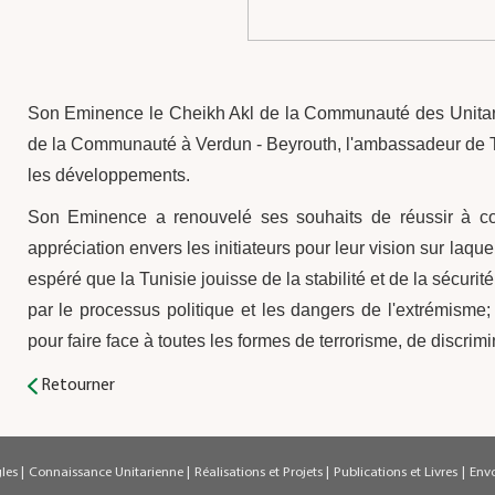
Son Eminence le Cheikh Akl de la Communauté des Unitar
de la Communauté à Verdun - Beyrouth, l'ambassadeur de Tu
les développements.
Son Eminence a renouvelé ses souhaits de réussir à cons
appréciation envers les initiateurs pour leur vision sur laquel
espéré que la Tunisie jouisse de la stabilité et de la sécuri
par le processus politique et les dangers de l'extrémisme;
pour faire face à toutes les formes de terrorisme, de discrimin
Retourner
gles
|
Connaissance Unitarienne
|
Réalisations et Projets
|
Publications et Livres
|
Env