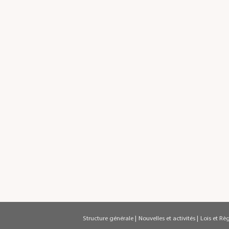
Structure générale
|
Nouvelles et activités
|
Lois et Rè