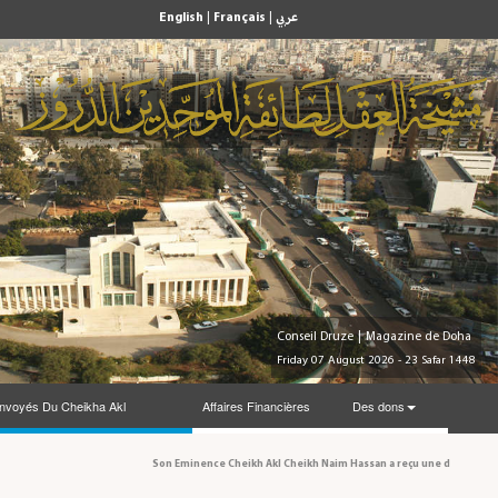
English
|
Français
|
عربي
Conseil Druze
|
Magazine de Doha
Friday 07 August 2026 - 23 Safar 1448
nvoyés Du Cheikha Akl
Affaires Financières
Des dons
Son Eminence Cheikh Akl Cheikh Naim Hassan a reçu une délégation du Co