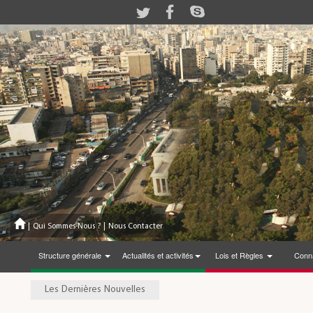
|
Qui Sommes-Nous ?
|
Nous Contacter
Structure générale
Actualités et activités
Lois et Règles
Conna
Les Dernières Nouvelles