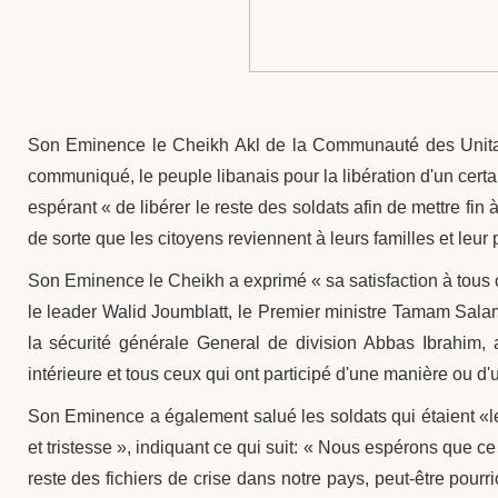
Son Eminence le Cheikh Akl de la Communauté des Unitar
communiqué, le peuple libanais pour la libération d'un cert
espérant « de libérer le reste des soldats afin de mettre fin 
de sorte que les citoyens reviennent à leurs familles et leur p
Son Eminence le Cheikh a exprimé « sa satisfaction à tous ceu
le leader Walid Joumblatt, le Premier ministre Tamam Salam
la sécurité générale General de division Abbas Ibrahim, a
intérieure et tous ceux qui ont participé d'une manière ou d'
Son Eminence a également salué les soldats qui étaient «l
et tristesse », indiquant ce qui suit: « Nous espérons que c
reste des fichiers de crise dans notre pays, peut-être pou