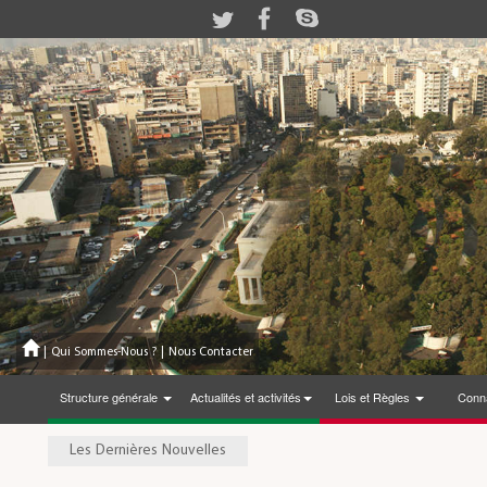
|
Qui Sommes-Nous ?
|
Nous Contacter
Structure générale
Actualités et activités
Lois et Règles
Conna
Les Dernières Nouvelles