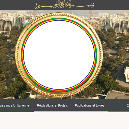
issance Unitarienne
Réalisations et Projets
Publications et Livres
E