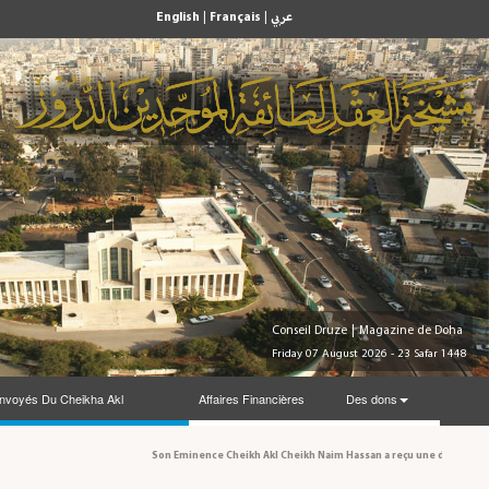
English
|
Français
|
عربي
Conseil Druze
|
Magazine de Doha
Friday 07 August 2026 - 23 Safar 1448
nvoyés Du Cheikha Akl
Affaires Financières
Des dons
Son Eminence Cheikh Akl Cheikh Naim Hassan a reçu une délégation du Con