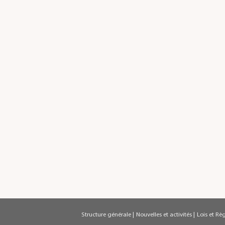
Structure générale
|
Nouvelles et activités
|
Lois et Rè