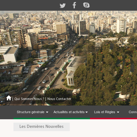
|
Qui Sommes-Nous ?
|
Nous Contacter
Structure générale
Actualités et activités
Lois et Règles
Conna
Les Dernières Nouvelles