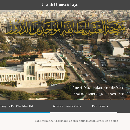
English
|
Français
|
عربي
Conseil Druze
|
Magazine de Doha
Friday 07 August 2026 - 23 Safar 1448
nvoyés Du Cheikha Akl
Affaires Financières
Des dons
Son Eminence Cheikh Akl Cheikh Naim Hassan a reçu une délégation du Consei