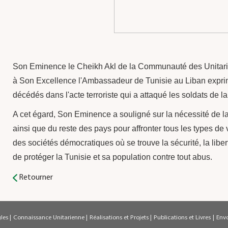
Son Eminence le Cheikh Akl de la Communauté des Unitari
à Son Excellence l'Ambassadeur de Tunisie au Liban exprim
décédés dans l'acte terroriste qui a attaqué les soldats de l
A cet égard, Son Eminence a souligné sur la nécessité de la 
ainsi que du reste des pays pour affronter tous les types de 
des sociétés démocratiques où se trouve la sécurité, la liber
de protéger la Tunisie et sa population contre tout abus.
Retourner
gles
|
Connaissance Unitarienne
|
Réalisations et Projets
|
Publications et Livres
|
Env