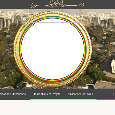
issance Unitarienne
Réalisations et Projets
Publications et Livres
E