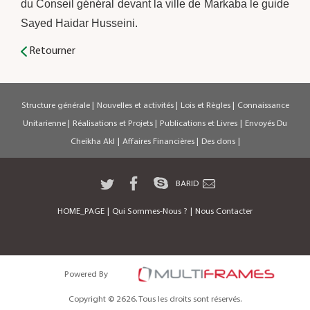
du Conseil général devant la ville de Markaba le guide
Sayed Haidar Husseini.
Retourner
Structure générale
|
Nouvelles et activités
|
Lois et Règles
|
Connaissance
Unitarienne
|
Réalisations et Projets
|
Publications et Livres
|
Envoyés Du
Cheikha Akl
|
Affaires Financières
|
Des dons
|
BARID
HOME_PAGE
|
Qui Sommes-Nous ?
|
Nous Contacter
Powered By
Copyright © 2626. Tous les droits sont réservés.