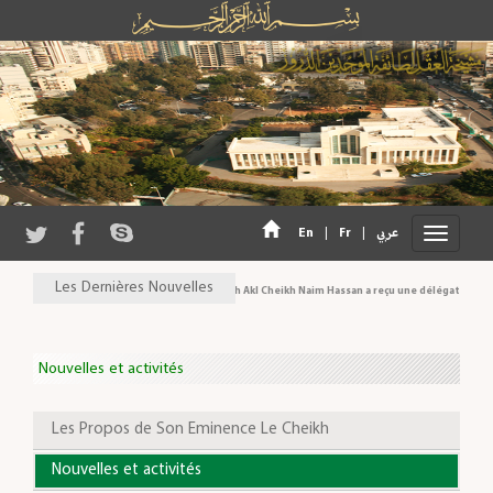
En
|
Fr
|
عربي
Les Dernières Nouvelles
Son Eminence Cheikh Akl Cheikh Naim Hassan a reçu une délégation du Con
Nouvelles et activités
Les Propos de Son Eminence Le Cheikh
Nouvelles et activités