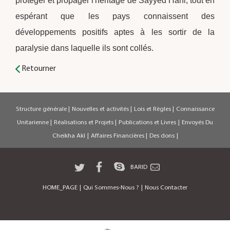
protéger et propager l'héritage de Sayyed Hani, tout en
espérant que les pays connaissent des
développements positifs aptes à les sortir de la
paralysie dans laquelle ils sont collés.
Retourner
Structure générale
|
Nouvelles et activités
|
Lois et Règles
|
Connaissance
Unitarienne
|
Réalisations et Projets
|
Publications et Livres
|
Envoyés Du
Cheikha Akl
|
Affaires Financières
|
Des dons
|
BARID
HOME_PAGE
|
Qui Sommes-Nous ?
|
Nous Contacter