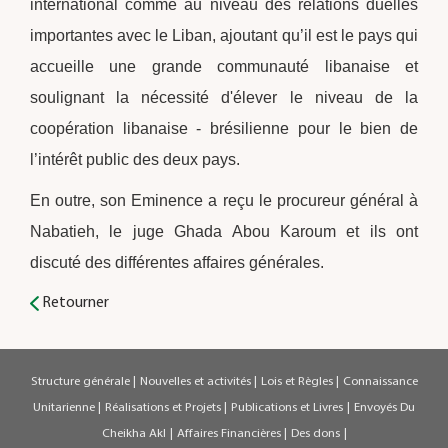
international comme au niveau des relations duelles
importantes avec le Liban, ajoutant qu’il est le pays qui
accueille une grande communauté libanaise et
soulignant la nécessité d'élever le niveau de la
coopération libanaise - brésilienne pour le bien de
l’intérêt public des deux pays.
En outre, son Eminence a reçu le procureur général à
Nabatieh, le juge Ghada Abou Karoum et ils ont
discuté des différentes affaires générales.
Retourner
Structure générale
|
Nouvelles et activités
|
Lois et Règles
|
Connaissance
Unitarienne
|
Réalisations et Projets
|
Publications et Livres
|
Envoyés Du
Cheikha Akl
|
Affaires Financières
|
Des dons
|