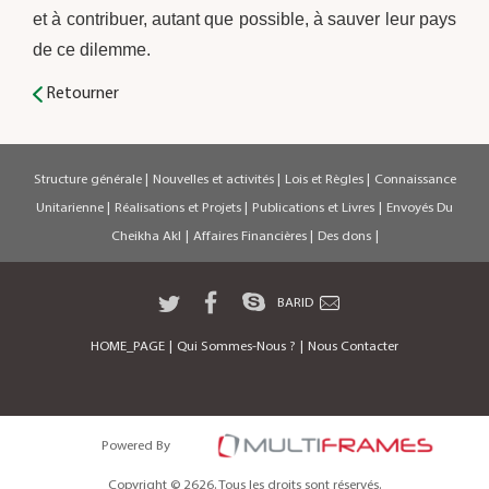
et à contribuer, autant que possible, à sauver leur pays
de ce dilemme.
Retourner
Structure générale
|
Nouvelles et activités
|
Lois et Règles
|
Connaissance
Unitarienne
|
Réalisations et Projets
|
Publications et Livres
|
Envoyés Du
Cheikha Akl
|
Affaires Financières
|
Des dons
|
BARID
HOME_PAGE
|
Qui Sommes-Nous ?
|
Nous Contacter
Powered By
Copyright © 2626. Tous les droits sont réservés.