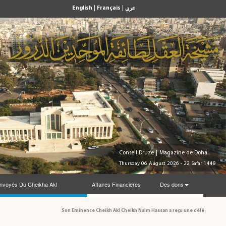
English
|
Français
|
عربي
Conseil Druze
|
Magazine de Doha
Thursday 06 August 2026 - 22 Safar 1448
nvoyés Du Cheikha Akl
Affaires Financières
Des dons
Son Eminence Cheikh Akl Cheikh Naim Hassan a reçu une délégation du Conse