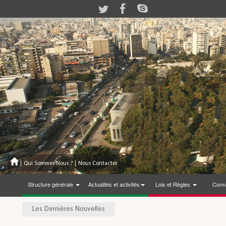
|
Qui Sommes-Nous ?
|
Nous Contacter
Structure générale
Actualités et activités
Lois et Règles
Conna
Les Dernières Nouvelles