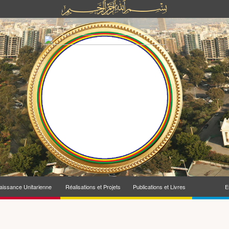
issance Unitarienne
Réalisations et Projets
Publications et Livres
E