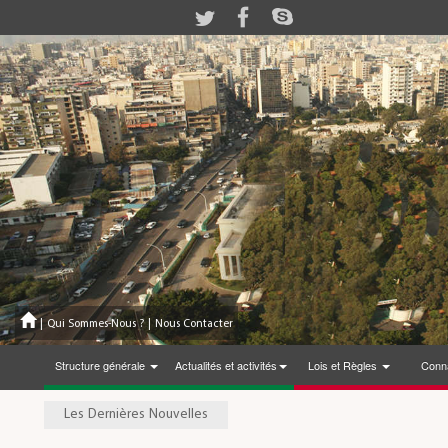
|
Qui Sommes-Nous ?
|
Nous Contacter
Structure générale
Actualités et activités
Lois et Règles
Conna
Les Dernières Nouvelles