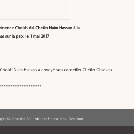
minence Cheikh Akl Cheikh Naim Hassan à la
 sur la paix, le 1 mai 2017
Cheikh Naim Hassan a envoyé son conseiller Cheikh Ghassan
***********************
oyés Du Cheikha Akl
|
Affaires Financières
|
Des dons
|