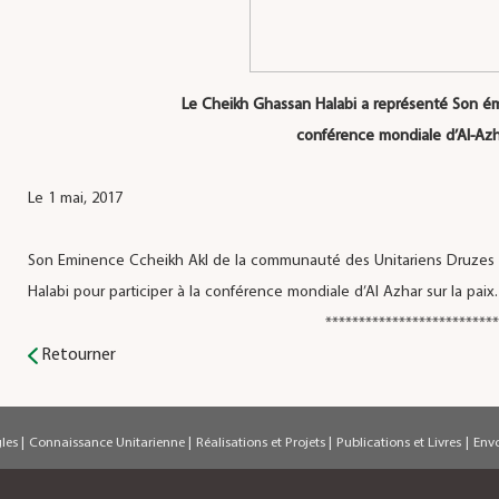
Le Cheikh Ghassan Halabi a représenté Son é
conférence mondiale d’Al-Azhar
Le 1 mai, 2017
Son Eminence Ccheikh Akl de la communauté des Unitariens Druzes 
Halabi pour participer à la conférence mondiale d’Al Azhar sur la paix.
**************************
Retourner
gles
|
Connaissance Unitarienne
|
Réalisations et Projets
|
Publications et Livres
|
Env