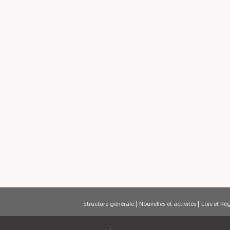
Structure générale
|
Nouvelles et activités
|
Lois et Rè