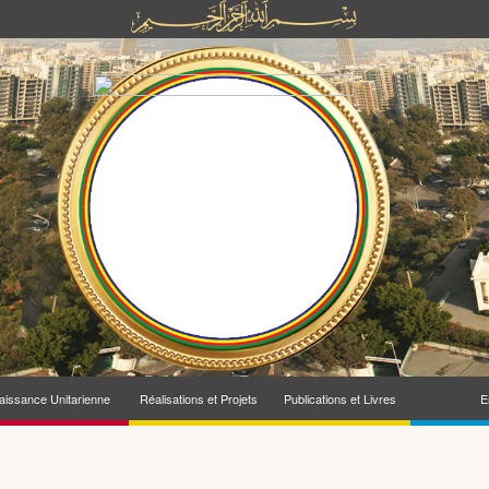
issance Unitarienne
Réalisations et Projets
Publications et Livres
E