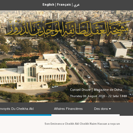
English
|
Français
|
عربي
Conseil Druze
|
Magazine de Doha
Thursday 06 August 2026 - 22 Safar 1448
nvoyés Du Cheikha Akl
Affaires Financières
Des dons
Son Eminence Cheikh Akl Cheikh Naim Hassan a reçu une délégation du