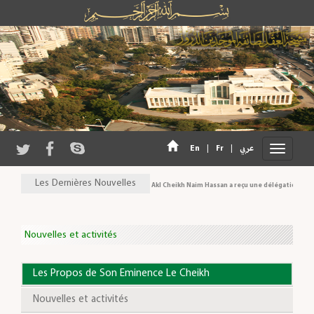
En
|
Fr
|
عربي
Les Dernières Nouvelles
Son Eminence Cheikh Akl Cheikh Naim Hassan a reçu une délégation du Conse
Nouvelles et activités
Les Propos de Son Eminence Le Cheikh
Nouvelles et activités