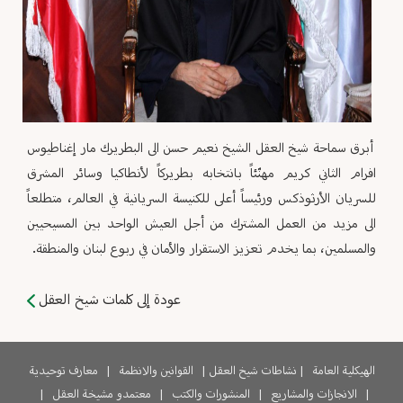
أبرق سماحة شيخ العقل الشيخ نعيم حسن الى البطريرك مار إغناطيوس
افرام الثاني كريم مهنّئاً بانتخابه بطريركاً لأنطاكيا وسائر المشرق
للسريان الأرثوذكس ورئيساً أعلى للكنيسة السريانية في العالم، متطلعاً
الى مزيد من العمل المشترك من أجل العيش الواحد بين المسيحيين
والمسلمين، بما يخدم تعزيز الاستقرار والأمان في ربوع لبنان والمنطقة.
عودة إلى كلمات شيخ العقل
الهيكلية العامة
|
نشاطات شيخ العقل
|
القوانين والانظمة
|
معارف توحيدية
|
الانجازات والمشاريع
|
المنشورات والكتب
|
معتمدو مشيخة العقل
|