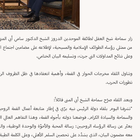
زار سماحة شيخ العقل لطائفة الموحدين الدروز الشيخ الدكتور سامي أبي المنى
من ممثلي رؤساء الطوائف الإسلامية والمسيحية، لإطلاعه على مضامين اجتماع الق
وعلى نتائج المداولات التي جرت، وتسليمه البيان الختامي.
وتناول اللقاء مخرجات الحوار في القمة، وأهمية انعقادها في ظل الظروف الراه
تطورات الحرب.
وبعد اللقاء صرّح سماحة الشيخ أبي المنى قائلاً:
"تشرفنا اليوم بلقاء دولة الرئيس نبيه برّي في إطار متابعة أعمال القمة الر
والسماحة والسيادة الكرام. فوضعنا دولته بأجواء القمة، وهذا التفاهم العالي 
يعبّر عن رسالة الرؤساء الروحيين: رسالة المحبة والأخوّة والوحدة الوطنية، والرس
معه مضمون البيان، الذي يشدّد على تحصين السلم الأهلي، وعلى الكلمة الطيبة ا