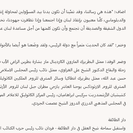
اضاف: "هذه هي رسالتنا، وقد تمنّينا أن تكون يدنا بيد المسؤولين لمحاولة إنقا
والدبلوماسي، كلّنا معنيون بإنقاذ لبنان وإذا اجتمعنا وإذا تظافرت جهودنا، نخ
الدول الشقيقة والصديقة أن تجتمع وأن تكون كلمتها من أجل مساعدة لبنان على
وختم: "لقد كان الحديث مثمراً مع دولة الرئيس، ولقد وضَعنا هو أيضا بالأجواء
وضم الوفد: ممثل البطريرك الماروني الكاردينال مار بشارة بطرس الراعي الأب 
زحلة والبقاع الدكتور الشيخ علي الغزاوي، ممثل نائب رئيس المجلس الاسلام
حسن عبد الله، ممثل بطريرك انطاكيا وسائر المشرق للروم الملكيين الكاثول
المشرق للروم الارثوذكس يوحنا العاشر يازجي مطران جبل لبنان للروم الأرث
كشيشيان الأرشمندريت سركيس ابراهاميان، رئيس المركز الكاثوليكي للاعلام الم
في المجلس المذهبي الدرزي الدروز الشيخ عصمت الجردي.
دار الطائفة
واستقبل سماحة شيخ العقل في دار الطائفة - فردان نائب رئيس حزب الكتائب اللبنا