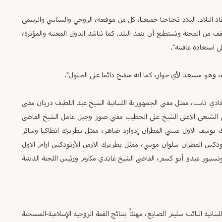
ذ البلاد. البلاد تحتاجنا جميعنا، كل من موقعه، الروحي والسياسي والرسمي
فف من المحنة ونستطيع أن ننقذ البلد. كما نناشد الدول المعنية والمؤثرة،
 استعادة عافيته".
، وهو مستعد لأي حوار، كما انه منفتح دائما على الحلول".
فادي تابت، ممثل مفتي الجمهورية اللبنانية الشيخ عبد اللطيف دريان مفتي
ي الشيعي الاعلى الشيخ علي الخطيب مفتي صور وجبل عامل الشيخ القاضي
يك يوسف الاول عبسي المطران إدوارد ضاهر، ممثل بطريرك انطاكيا وسائر
وذكس المطران سلوان موسي، ممثل بطريرك الارمن الأرثوذكس ارام الاول
ونسنيور عبدو أبو كسم، القاضي الشيخ غاندي مكارم ورئيس اللجنة الدينية
نية النائب سليم الصايغ، مهنئاً بنتائج القمة الروحية الإسلامية-المسيحية