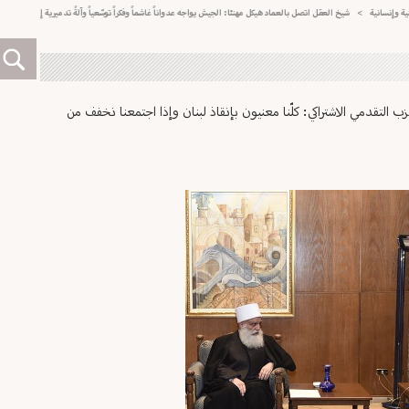
نسانية
>
شيخ العقل اتصل بالعماد هيكل مهنئا: الجيش يواجه عدواناً غاشماً وفكراً توسّعياً وآلةً تدميرية إجرامية لا يردعه
التقدمي الاشتراكي: كلّنا معنيون بإنقاذ لبنان وإذا اجتمعنا نخفف من