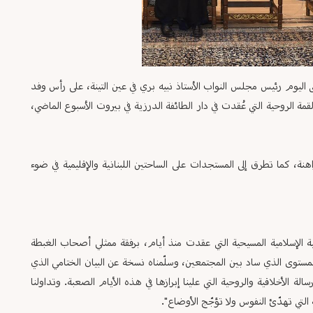
 اليوم رئيس مجلس النواب الأستاذ نبيه بري في عين التينة، على رأس وفد
مة الروحية التي عُقدت في دار الطائفة الدرزية في بيروت الأسبوع الماضي،
نة، كما تطرق إلى المستجدات على الساحتين اللبنانية والإقليمية في ضوء
وحية الإسلامية المسيحية التي عقدت منذ أيام، برفقة ممثلي أصحاب الغبطة
المستوى الذي ساد بين المجتمعين، وسلّمناه نسخة عن البيان الختامي الذي
الة الأخلاقية والروحية التي علينا إبرازها في هذه الأيام الصعبة. وتداولنا
لتي تهدّئ النفوس ولا تؤجّج الأوضاع".