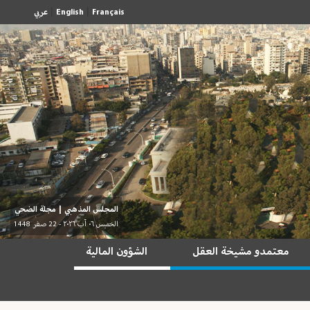
|
|
Français
English
عربي
المجلس المذهبي
|
مجلة الضحي
الخميس ٠٦ آب ٢٠٢٦ - 22 صفر 1448
معتمدو مشيخة العقل
الشؤون المالية