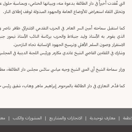
التي عُقدت أخيراً في دار الطائفة بدعوة منه، وببيانها الختامي، وبمناسبة حلول 
وتخلل اللقاء استعراض للأوضاع العامة والجهود المبذولة لوقف إطلاق النار.
كما استقبل سماحته أمين السر العام في الحزب التقدمي الاشتراكي ظافر ناصر و
الذي يقوم به الأستاذ وليد جنبلاط والحزب برئاسة النائب الأستاذ تيمور جنب
الاستقرار وصون السلم الأهلي وترسيخ الجهود الإنسانية تجاه النازحين.
وشارك في اللقاءين القاضي الشيخ غاندي مكارم ورئيس اللجنة الدينية في الم
وزار سماحة الشيخ أبي المنى الشيخ وجيه مياسي سائس مجلس دار الطائفة، مطمئنا
كما قدّم التعازي في دار الطائفة بالمرحوم إبراهيم ماهر وهاب، شقيق رئيس حز
لانظمة
|
معارف توحيدية
|
الانجازات والمشاريع
|
المنشورات والكتب
|
معتم