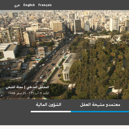
|
|
Français
English
عربي
المجلس المذهبي
|
مجلة الضحي
الأحد ٠٩ آب ٢٠٢٦ - 25 صفر 1448
معتمدو مشيخة العقل
الشؤون المالية