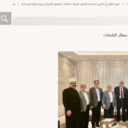
شيخ العقل في الذكرى السادسة لانفجار المرفأ: استكمال التحقيق القضائي ضرورة وطنية وإنسانية
>
شيخ العقل اتصل بالع
بمطار القليعات