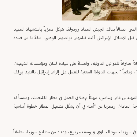
منى اتصالاً بقائد الجيش العماد رودولف هيكل معزياً باستشهاد العميد
 الاحتلال الإسرائيلي أثناء قيامهم بواجبهم الوطني. متقدّما من قيادة
 صارخاً للقوانين الدولية، واعتداءً على سيادة لبنان ومؤسساته الشرعية".
وداعياً "الجهات الدولية المعنية للعمل على إلزام إسرائيل بالتقيد بوقف
المهندس فايز رسامني، مهنئاً بإطلاق العمل في مطار القليعات، ومتمنياً له
حة العامة". ومعربا عن "أمله في أن يشكّل تشغيل المطار خطوة أساسية
في سوريا حمود الحناوي ويوسف جربوع، وعدد من مشايخ سوريا، مطمئناً