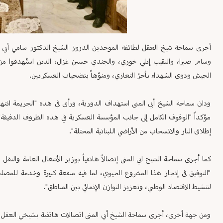
أجرى سماحة شيخ العقل لطائفة الموحدين الدروز الشيخ الدكتور سامي أبي ال
وسام صبرا، والنقيب إيلي خوري، والجندي حسين غزال، الذين استُهدفوا من قبل
الجيش وذوي الشهداء بأحرّ التعازي، ومنوّهاً بتضحيات العسكريين.
ودان سماحة الشيخ أبي المنى استهداف الدورية، ورأى في هذه "الجريمة انتهاكاً
مؤكداً "الوقوف الكامل إلى جانب المؤسسة العسكرية في هذه الظروف الدقيقة"، 
إطلاق النار والانسحاب من الأراضي اللبنانية المحتلة".
كما أجرى سماحة الشيخ ابي المنى إتصالاً هاتفياً بوزير الأشغال العامة والنقل 
"التوفيق في إنجاز هذا المشروع الحيوي، لما فيه منفعة كبيرة وخدمة للمصل
لتنشيط الاقتصاد الوطني، وتعزيز التوازن الإنمائي بين المناطق".
ومن جهة أخرى، أجرى سماحة الشيخ أبي المنى اتصالات هاتفية بشيخي العقل 