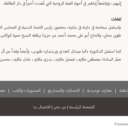
إليهم، وواضعاً إياهم في أجواء القمة الروحية التي عُقدت أخيراً في دار الطائفة.
لقاءات
واستقبل سماحته في دارته في شانيه، بحضور رئيس اللجنة الدينية في المجلس ا
طوني بجاني، والحاج أبو علي محمد أحمد من حزرتا يرافقه الشيخ حمزة كوكاش.
كما استقبل الدكتورة داليا ميشال كعدي وريتشارد طنوس، وأيضاً وفداً من آل م
ضمّ السادة: مصطفى مكارم، فيصل مكارم، بدري مكارم، عادل مكارم، محسن مك
لانظمة
|
معارف توحيدية
|
الانجازات والمشاريع
|
المنشورات والكتب
|
معتم
الصفحة الرئيسية
|
من نحن
|
الاتصال بنا
Powere