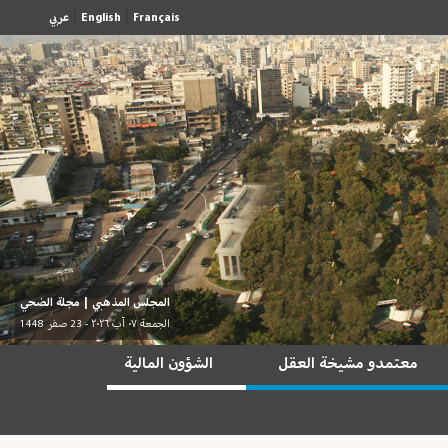
|
|
Français
English
عربي
المجلس المذهبي
|
مجلة الضحي
الجمعة ٠٧ آب ٢٠٢٦ - 23 صفر 1448
معتمدو مشيخة العقل
الشؤون المالية