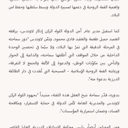
واهمية القمة الروحية في دعمها لمسيرة الدولة وبسط سلطتها وحفظ امن
البلاد.
كما استقبل مدير عام أمن الدولة اللواء الركن إدكار لاوندس، يرافقه
العميد جميل طعمة والعقيد فادي محمود. وثمّن لاوندس "دور سماحته
في المرحلة الدقيقة التي تمرّ بها البلاد، ولا سيّما في تحصين الوحدة
الداخلية من خلال المواقف التي أطلقها سماحته، والداعية إلى الحوار
والتآخي بين مكوّنات الوطن، والدعوة إلى الألفة والجمع لا التفرقة،
ورعايته القمة الروحية الإسلامية – المسيحية التي عُقدت في دار الطائفة
الدرزية بدعوة منه".
بدوره، قدّر سماحة شيخ العقل هذه اللفتة، مشيداً "بجهود اللواء الركن
لاوندس والمديرية العامة لأمن الدولة في حماية الاستقرار، ومكافحة
الفساد، وضمان استمرارية المؤسسات".
ومن المهنئين أيضاً، رئيس محكمة الاستئناف الدرزية العليا القاضي