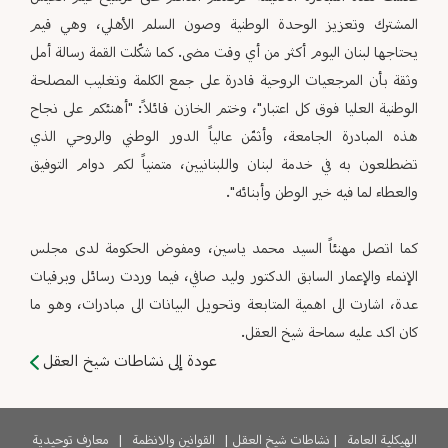
المشترك وتعزيز الوحدة الوطنية وصون السلم الأهلي، وهي قيم
يحتاجها لبنان اليوم أكثر من أي وقت مضى. كما شكّلت القمة رسالة أمل
وثقة بأن المرجعيات الروحية قادرة على جمع الكلمة وتغليب المصلحة
الوطنية العليا فوق كل اعتبار"، وختم الخازن قائلاً: "أهنئكم على نجاح
هذه المبادرة الجامعة، وأثمّن عالياً الدور الوطني والروحي الذي
تضطلعون به في خدمة لبنان واللبنانيين، متمنياً لكم دوام التوفيق
والعطاء لما فيه خير الوطن وأبنائه".
كما اتصل مهنئاً السيد محمد ياسين، ومفوض الحكومة لدى مجلس
الإنماء والإعمار السابق الدكتور وليد صافي، فيما وردت رسائل وبرقيات
عدة، اشارت الى اهمية المتابعة وتحويل البيانات الى مبادرات، وهو ما
كان اكد عليه سماحة شيخ العقل.
عودة إلى نشاطات شيخ العقل
الهيكلية العامة
|
نشاطات شيخ العقل
|
القوانين والانظمة
|
معارف توحيدية