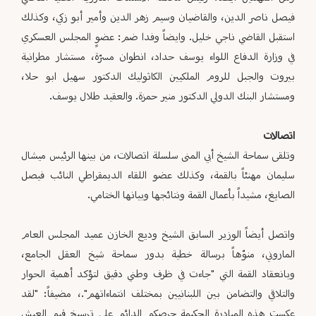
فيصل ناصر الدين، والقاضيان وسيم زهر الدين وأمير أبو زكي، وكذلك
استقبل القاضي ناجي خليل. وايضاً وفدا ضم: عضوٍ المجلس العسكري
في وزارة الدفاع اللواء يوسف حداد، انطوان مسرّة، مستشار مطرانية
بيروت والجبل للروم الملكيين الكاثوليك الدكتور سهيل ابو حلا،
ومستشار البنك الدولي الدكتور منير حمزة. والعقيد طلال يوسف.
اتصالات
وتلقى سماحة الشيخ أبي المنى سلسلة اتصالات، من بينها الرئيس ميشال
سليمان مهنئاً بالقمة، وكذلك عضو اللقاء الديمقراطي النائب فيصل
الصايغ، مشيداً بأعمال القمة ونتائجها وبيانها الختامي.
واتصل أيضاً الوزير السابق الشيخ وديع الخازن عميد المجلس العام
الماروني، منوّهاً برسالة خطية بدور سماحة شيخ العقل الجامع،
وبانعقاد القمة التي "جاءت في ظرف وطني دقيق لتؤكد أهمية الحوار
والتلاقي والتضامن بين اللبنانيين بمختلف انتماءاتهم".، مضيفاً: "لقد
عكست هذه المبادرة الحكيمة حرصكم الدائم على ترسيخ قيم العيش