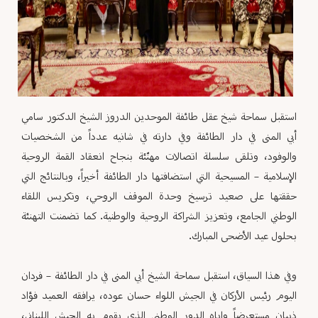
استقبل سماحة شيخ عقل طائفة الموحدين الدروز الشيخ الدكتور سامي
أبي المنى في دار الطائفة وفي دارته في شانيه عدداً من الشخصيات
والوفود، وتلقى سلسلة اتصالات مهنّئة بنجاح انعقاد القمة الروحية
الإسلامية – المسيحية التي استضافتها دار الطائفة أخيراً، وبالنتائج التي
حققتها على صعيد ترسيخ وحدة الموقف الروحي، وتكريس اللقاء
الوطني الجامع، وتعزيز الشراكة الروحية والوطنية. كما تضمنت التهنئة
بحلول عيد الأضحى المبارك.
وفي هذا السياق، استقبل سماحة الشيخ أبي المنى في دار الطائفة – فردان
اليوم رئيس الأركان في الجيش اللواء حسان عوده، يرافقه العميد فؤاد
ذبيان مستعرضاً واياه الدور الوطني الذي يقوم به الجيش اللبناني،