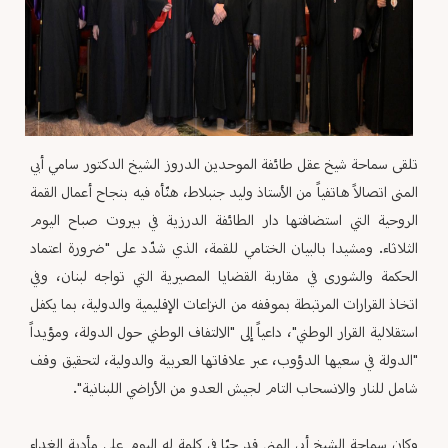
تلقى سماحة شيخ عقل طائفة الموحدين الدروز الشيخ الدكتور سامي أبي
المنى اتصالاً هاتفياً من الأستاذ وليد جنبلاط، هنّأه فيه بنجاح أعمال القمة
الروحية التي استضافتها دار الطائفة الدرزية في بيروت صباح اليوم
الثلاثاء. ومشيدا بالبيان الختامي للقمة، الذي شدّد على "ضرورة اعتماد
الحكمة والشورى في مقاربة القضايا المصيرية التي تواجه لبنان، وفي
اتخاذ القرارات المرتبطة بموقفه من النزاعات الإقليمية والدولية، بما يكفل
استقلالية القرار الوطني"، داعياً إلى "الالتفاف الوطني حول الدولة، ومؤيداً
"الدولة في سعيها الدؤوب، عبر علاقاتها العربية والدولية، لتحقيق وقف
شامل للنار والانسحاب التام لجيش العدو من الأراضي اللبنانية".
وكان سماحة الشيخ أبي المنى قد حيّا في كلمة له اليوم على مأدبة الغداء