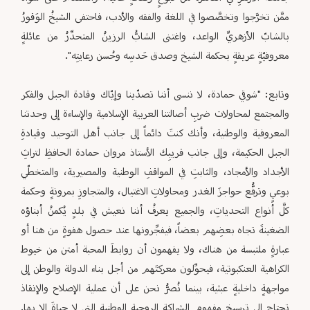
ممَّن تخرَّجوا وتخصَّصوا في اللغة والفقه والأدب، فاحتفى الشيخُ الوَقورُ
بالشابّ الأزهريِّ الواعد، واغتنى الشابُّ الرزينُ المتحدِّرُ من عائلةٍ
معروفيّةٍ عريقةٍ بحكمة الشيخ وصدق حَدسِه وحُسن رعايتِه".
وتابع: "شوقي حمادة، لا ننسى أننا تصدّينا وإيّاك وقادة الجبل والفكر
والمجتمع لمحاولات ضربِ أصالتنا العربية الإسلامية والإساءة إلى وحدتنا
المعروفية والوطنية، وأنك كنتَ دائماً إلى جانب أهل التوحيد وقيادةِ
الجبل الحكيمة، وإلى جانب قريبِك الأستاذ مروان حمادة الحافظِ لتراثِ
الأجداد والأمجاد، والثابتِ في المواقفِ الوطنية والمصيرية، والمتخطّي
بوعيٍ وترفُّع حواجزَ الغدر ومحاولاتِ الاغتيال، والمتجاوزِ بمرونةٍ وحكمة
كلَّ أنواع التحدياتِ، والجميع يعرفُ أننا نعيش في بلدٍ يُكمنُ أبناؤه
الضغينةَ تجاه بعضِهم بعضاً، فيفجِّرونها عند حصول هفوةٍ من هنا أو
عبارةٍ ملتبسة من هناك، ولا يفهمون أن روابطَ المحبة أمتن من خيوط
الكراهية العنكبوتية، فيحوِّلون معركتَهم من أجل بناء الدولة والوطن إلى
مواجهةٍ داخليةٍ عبثية، بينما نُصرُّ نحن على أن عملية الإصلاح والإنقاذ
تحتاج إلى ترسيخ مفهوم الشراكة الروحية الوطنية التي لا حياةَ إلا بها.