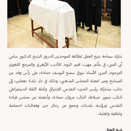
شارك سماحة شيخ العقل لطائفة الموحدين الدروز الشيخ الدكتور سامي
أبي المنى، في مأتم مهيب اقيم اليوم للأديب الأزهري والمرجع اللغوي
المرحوم المربي الأستاذ شوقي سميح اليوسف حمادة، على رأس وفد من
المشايخ ومن اعضاء المجلس المذهبي، وذلك في دار بلدة بعقلين، إلى
جانب مشاركة رئيس الحزب التقدمي الاشتراكي وكتلة اللقاء الديمقراطي
النائب تيمور جنبلاط، النائب مروان حمادة، وأعضاء من مجلس قيادة
التقدمي ورؤساء بلديات وجمع من رجال دين وفعاليات اجتماعية
وثقافية واهلية.
شيخ العقل