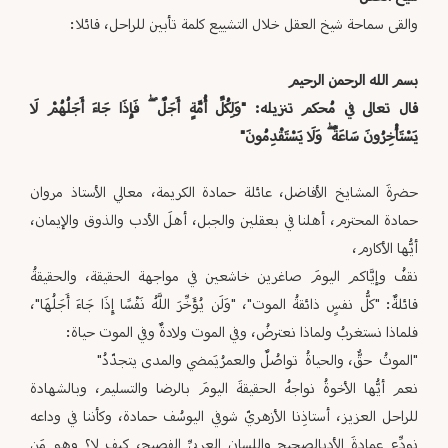
والقى سماحة شيخ العقل خلال التشييع كلمة تأبين للراحل، قائلا:
بسم الله الرحمن الرحيم
قال تعالى في مُحكم تنزيله: "وَلِكُلِّ أُمَّةٍ أَجَلٌ ۖ فَإِذَا جَاءَ أَجَلُهُمْ لَا
يَسْتَأْخِرُونَ سَاعَةً ۖ وَلَا يَسْتَقْدِمُونَ"
حضرةَ المشايخ الأفاضل، عائلة حمادة الكريمة، معالي الأستاذ مروان
حمادة المحترم، أهلنا في بعقلين والجبل، أهلَ الأدب والذوق والإيمان،
أيُّها الأكارم،
نقفُ وإيَّاكم اليومَ صاغرين خاشعين في مواجهة الحقيقة، والحقيقةُ
قائلةٌ: "كلُّ نفسٍ ذائقةُ الموت"، "وَلَن يُؤَخِّرَ اللَّهُ نَفْسًا إِذَا جَاءَ أَجَلُهَا"،
فلماذا نستغربُ ولماذا نعترضُ، وفي الموت ولادةٌ وفي الموت حياة:
"الموتُ حقٌّ، والحياةُ تواصُلٌ والعمرُيَمضي والمدى يتجدّدُ"
نعم أيُّها الأخوةُ نواجهُ الحقيقةَ اليومَ بالرضا والتسليم، وبالشهادة
للراحل العزيز، أستاذِنا الأزهريّ شوفي اليوسُف حمادة، وكأننا في وداعه
نودِّع عِمادةَ الأدبِالصحيح واللسان العربيِّ الفصيح، كيف لا؟ وهو مَن