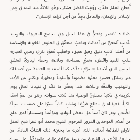
أُعطيَ العلمَ فقدَّر، ووُهِبَ الفضلَ فشكر، وهُو اللائذُ منذ البدء في حِمى
الإسلام والإيمان، والعاملُ بجِدٍّ من أجل كرامة الإنسان".
اضاف: "نفتخر ونعتزُّ في هذا الجبل وفي مجتمع المعروف والتوحيد
بأديبٍ ألمعيٍّ من أدبائنا، وباحثٍ متعمِّقٍ في العلوم اللغوية والإسلامية
من أهلنا؛ كاتبٍ دقيقٍ رقيقٍ عميق، وخطيبٍ مُفوَّهٍ بارع، رصينِ العبارة،
عذبِ اللفظِ والنُطق، متميِّزٍ بفصاحته وبلاغته وخطِّه اليدويِّ المنسَّقِ
الجميل الذي أتحفنا به مرَّاتٍ عدَّة، كما أتحف به العديدَ من أصدقائه
عبر رسائلَ قصيرةٍ معبِّرة مضموناً وأسلوباً ومظهراً، وبكثيرٍ من الأدب
والتهذيب والدقَّة والبلاغة. هذا بعضُ ما قلتُه في فقيدنا الغالي يوم
تكريمه في مكتبة بعقلينَ الوطنية منذ ثلاث سنوات، وهو من لمعَ اسمُه
باكراً، فعرفناه في مطلعِ فتوَّتِنا وشبابِنا كاتباً مميَّزا على صفحات مجلّة
الضُّحى يوم كان أميناً على بعض أبوابها ومؤتَمناً ومستشاراً لدى علمٍ
من أعلام الموحدينَ الدروز المرحومِ الشيخ محمد أبو شقرا شيخِ العقل
الأرفع للطائفة آنذاك، الذي أدرك ما يختزنه ذلك الشابُّ القادمُ من
جامعة الأزهرِ في القاهرة من نبوغٍ وثقافةٍ عالية، والمتقدِّمُ على سواه