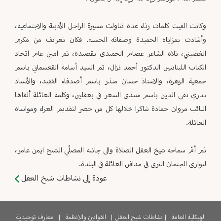
وكانت القيت كلمات رثاء عدة تناولت مسيرة الراحل الأدبية والاجتماعية،
وأشادت بمزاياه الحميدة وصفاته الحسنة. فكان تعريف من مكرم
الغصيني، تلاه الشاعر عصام الحميدي بقصيدة، ثم امين عام اتحاد
الكتاب اللبنانيين الدكتور أحمد نزال، ثم السيد أسامة القعسماني باسم
جمعية الزهرة، والاستاذ حسان منذر باسم أصدقاء الفقيد، والأستاذ
بدري تقي الدين باسم منتدى الشعر في بعقلين، وكلمة العائلة ألقاها
النائب مروان حمادة شاكرا خلالها كل من حضر لتقديم العزاء ومواساة
العائلة.
ثم أمّ سماحة شيخ العقل الصلاة والى جانبه المصلّي الشيخ ايمن عامر،
ليوارى الجثمان الثرى في مدافن العائلة في البلدة.
عودة إلى نشاطات شيخ العقل
الهيكلية العامة
|
نشاطات شيخ العقل
|
القوانين والانظمة
|
معارف توحيدية