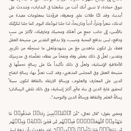
شوقي حمادة، لا ننسى أنك أنت من شجّعتَنا في البدايات، وشددتَ على
أيدينا، وقد كنَّا طلابَ علمٍ ومعرفة، فزوّدتنا بمعلومات مفيدة من
لدنك، شعراً ونثراً، أدباً وتاريخاً، لذا جئنا لنودّعك اليوم كما جئنا لنكرِّمَك
بالأمس، إلى جانب جمعٍ من أهلك ومحبيك وعارفيك، لأكثرَ من سببٍ
ودافع، ليس بدافع المحبة وحسب، ولا بدافع التقدير من مشيخة العقل
فقط، بل لنكون شاهدين معَ من يشهدونَعلى ما تستحِقّه من تكريمٍ
وتقدير، لعلّ في ذلك بعضَ وفاء ونفحَاً من عطاء، تعلّمناه في مدرستِك
الأخلاقيةِ الإنسانية، ولعلّ في ذلك تأكيداً منّا على رسالةٍ نحملُها في
مشيخة العقل وفي المجلس المذهبي، وقد كنت تعتزُّ بها، رسالةِ انفتاح
الدين على المعارف والعلوم، ورسالةِ الارتقاء بالثقافة لتكون سبيلاً
لتحقيق غايةِ الدين في بناء عالَمٍ أكثرَ إنسانية، وفي ذلك تلتقي الرسالتان؛
رسالةُ العلم والثقافة ورسالةُ الدين والتوحيد".
ومضى يقول: "قال تعالى، "مِّنَ ٱلۡمُؤۡمِنِینَ رِجَالࣱ صَدَقُوا۟ مَا
عَـٰهَدُوا۟ ٱللَّهَعَلَیۡهِۖ فَمِنۡهُم مَّن قَضَىٰ نَحۡبَهُۥ وَمِنۡهُم
مَّن یَنتَظِرُۖ وَمَا بَدَّلُوا۟ تَبۡدِیلࣰا". لقد عاهدتَ بأن ترفعَ اسمَ