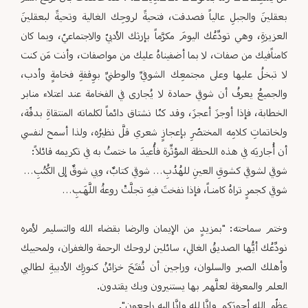
بعقلينَ والجبلِ عالياً فصدقت، فتحيةً لروحِك الغالية وتحيةً لبعقلينَ
العزيزةِ، وهي تودِّعُك اليومَ مكرَّماً بإرثك الأدبيّ والاجتماعيّ، وبما كان
كامناًفيك من صفات، لا بما أضفيناهُ عليك من مواصفات، وأنت مَن كنت
لا تبخلُ عليها وعلى مجتمعِك الشوفيِّ والوطنيِّ بوِقفةِ فخامةٍ وأدب،
والجميعُ يعرفُ أن شوقي حمادة لا يُجارى في الفخامة عند اعتلاء منابر
الخطابة، فإذا أوجزَ أعجزَ، وقد كنّا نشتاق دائماً لكلماته المنتقاةِ بدقّة،
ولخاتماتِ كلامِه المختصّرِ بإعجازٍ شعري قلَّ نظيرُه، ولذا أسمح لنفسي
أن أُجاريَه في هذه اللحظة المؤثِّرة فأُعيدَ ما ختمتُ به في تكريمه قائلاً:
شوقي لشوقي كشوقِ العينِ للهُدُبِ… شوقي كتابٌ، وبي شوقٌ إلى الكُتُبِ…
شوقي كجمرٍ تراهُ كامنـاً، فإذا نفختَ فيهِ تجلَّتْ روعةُ اللَّهَـبِ…
وختم سماحته: "بمزيدٍ من الإيمان والرضا بقضاء الله والتسليم لأمره
نودِّعُك أيُّها الصديقُ الغالي، سائلين لروحك الرحمة والغفران، ولمحبيك
وأهلك الصبر والسلوان، وراجين أن تُفتَحَ خزائنُ كنوزِك الأدبيةِ لطالبي
العلم والمعرفة لعلَّهم بها يستنيرون وبك يقتدون.
عظّم الله أجورَكم وإنَّا لله وإنَّا إليه راجعون".